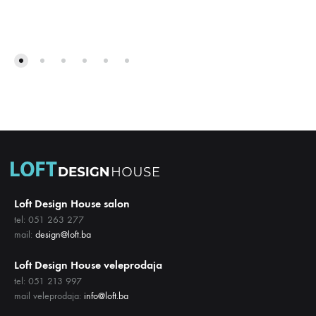
DODAJ
DODA
NA
NA
LISTU
LISTU
ŽELJA
ŽELJA
Loft Design House salon
tel: 051 263 277
mail:
design@loft.ba
Loft Design House veleprodaja
tel: 051 213 997
mail veleprodaja:
info@loft.ba