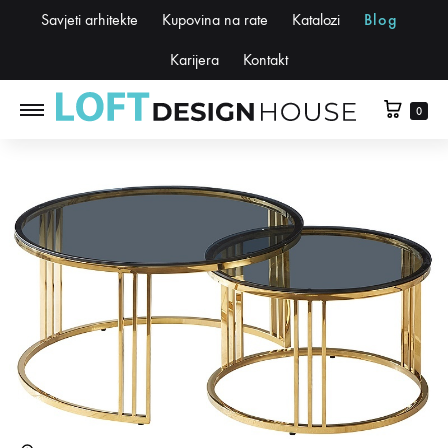
Savjeti arhitekte
Kupovina na rate
Katalozi
Blog
Karijera
Kontakt
0