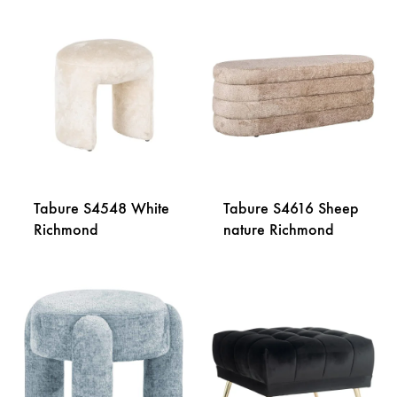
Tabure S4548 White
Tabure S4616 Sheep
Richmond
nature Richmond
DODAJ
DODA
NA
NA
LISTU
LISTU
ŽELJA
ŽELJA