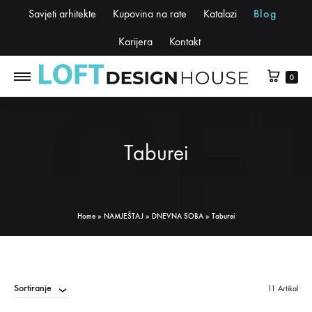
Savjeti arhitekte
Kupovina na rate
Katalozi
Blog
Karijera
Kontakt
0
Taburei
Home
»
NAMJEŠTAJ
»
DNEVNA SOBA
»
Taburei
Sortiranje
11 Artikal