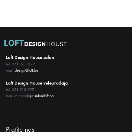
DODAJ
NA
LISTU
ŽELJA
Loft Design House salon
tel: 051 263 277
mail:
design@loft.ba
Loft Design House veleprodaja
tel: 051 213 997
mail veleprodaja:
info@loft.ba
Pratite nas