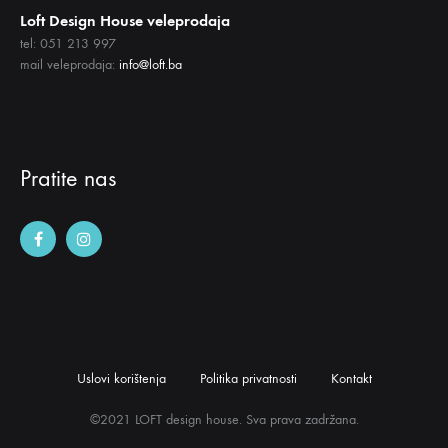
Loft Design House veleprodaja
tel: 051 213 997
mail veleprodaja:
info@loft.ba
Pratite nas
Uslovi korištenja
Politika privatnosti
Kontakt
©2021 LOFT design house. Sva prava zadržana.