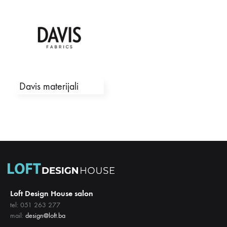
Davis materijali
Loft Design House salon
tel: 051 263 277
mail:
design@loft.ba