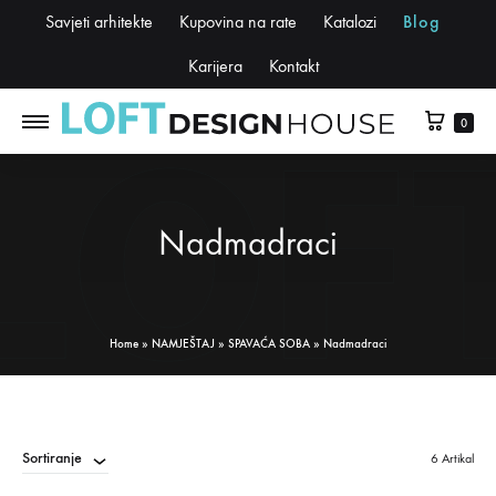
Savjeti arhitekte
Kupovina na rate
Katalozi
Blog
Karijera
Kontakt
0
Nadmadraci
Home
»
NAMJEŠTAJ
»
SPAVAĆA SOBA
»
Nadmadraci
Sortiranje
6 Artikal