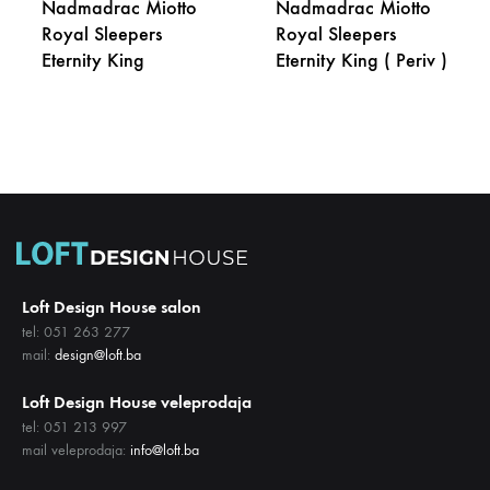
Nadmadrac Miotto
Nadmadrac Miotto
Royal Sleepers
Royal Sleepers
Eternity King
Eternity King ( Periv )
DODAJ
DODA
NA
NA
LISTU
LISTU
ŽELJA
ŽELJA
Loft Design House salon
tel: 051 263 277
mail:
design@loft.ba
Loft Design House veleprodaja
tel: 051 213 997
mail veleprodaja:
info@loft.ba