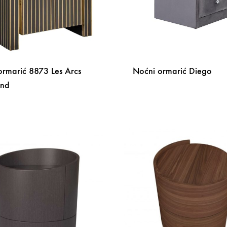
ormarić 8873 Les Arcs
Noćni ormarić Diego
ond
DODAJ
NA
LISTU
ŽELJA