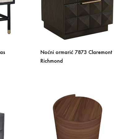
as
Noćni ormarić 7873 Claremont
Richmond
DODAJ
DODAJ
NA
NA
LISTU
LISTU
ŽELJA
ŽELJA