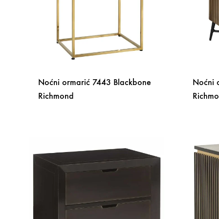
Noćni ormarić 7443 Blackbone
Noćni o
Richmond
Richm
DODAJ
NA
LISTU
ŽELJA