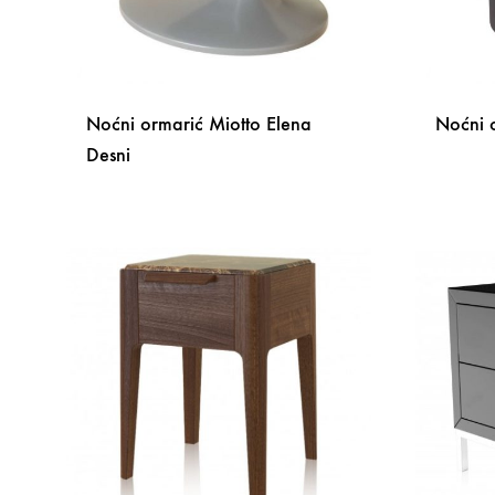
Noćni ormarić Miotto Elena
Noćni o
Desni
DODAJ
NA
LISTU
ŽELJA