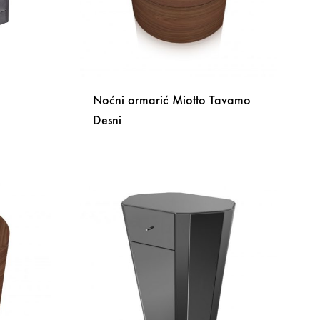
Noćni ormarić Miotto Tavamo
Desni
DODAJ
NA
DODAJ
LISTU
NA
ŽELJA
LISTU
ŽELJA