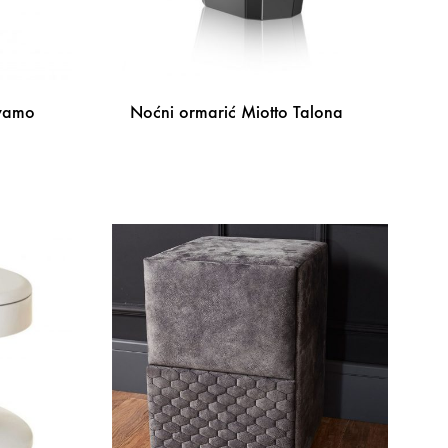
avamo
Noćni ormarić Miotto Talona
DODAJ
NA
DODAJ
LISTU
NA
ŽELJA
LISTU
ŽELJA