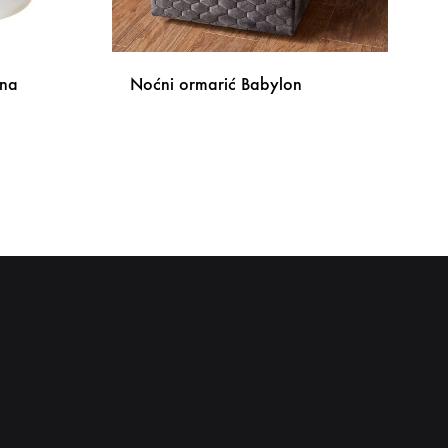
ena
Noćni ormarić Babylon
DODAJ
NA
DODAJ
LISTU
NA
ŽELJA
LISTU
ŽELJA