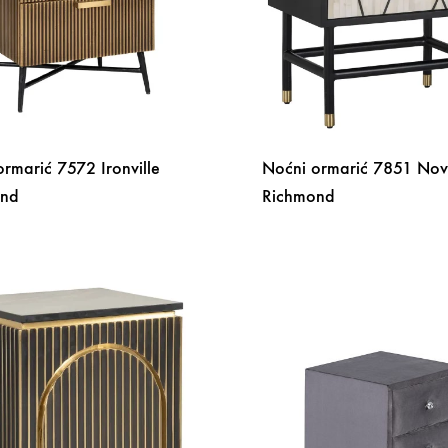
rmarić 7572 Ironville
Noćni ormarić 7851 Nov
ond
Richmond
DODAJ
NA
LISTU
ŽELJA