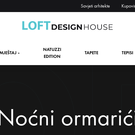
Savjeti arhitekte
Kupovi
Loft
Namještaj,
Design
tapete,
NATUZZI
House
tepisi
MJEŠTAJ
TAPETE
TEPISI
+
EDITION
dekori
i
zavjese,
dekoracije,
+
rasvjeta
+
Noćni ormarić
+
+