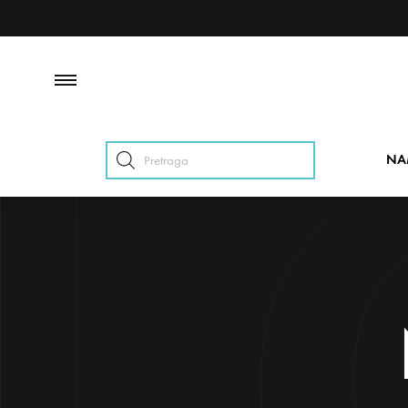
Products
NA
search