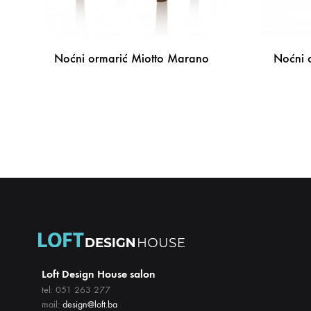
Noćni ormarić Miotto Marano
Noćni 
DODAJ
NA
LISTU
ŽELJA
Loft Design House salon
tel: 051 263 277
mail:
design@loft.ba