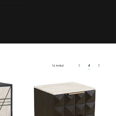
3
4
5
16 Artikal