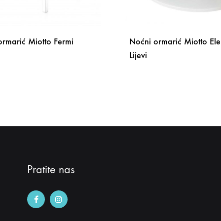
ormarić Miotto Fermi
Noćni ormarić Miotto El
Lijevi
DODAJ
NA
LISTU
ŽELJA
Pratite nas