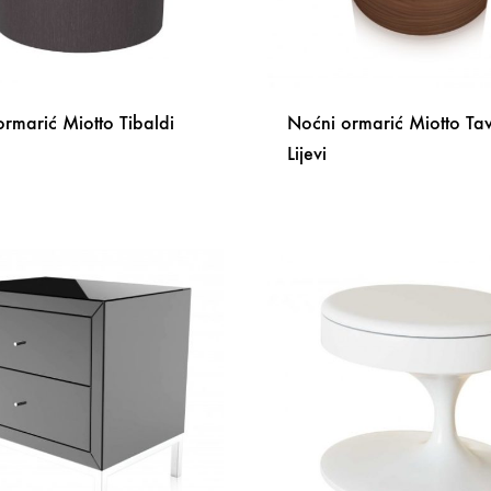
rmarić Miotto Tibaldi
Noćni ormarić Miotto T
Lijevi
DODAJ
NA
LISTU
ŽELJA