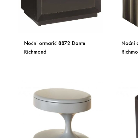
Noćni ormarić 8872 Dante
Noćni 
Richmond
Richm
DODAJ
NA
LISTU
ŽELJA