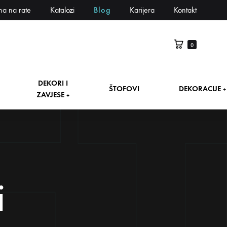
na na rate
Katalozi
Blog
Karijera
Kontakt
0
DEKORI I
ŠTOFOVI
DEKORACIJE
+
ZAVJESE
+
i