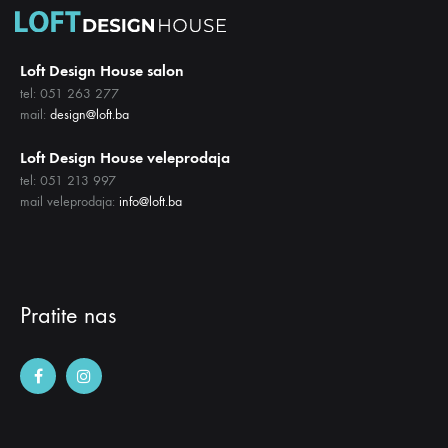
Loft Design House salon
tel: 051 263 277
mail:
design@loft.ba
Loft Design House veleprodaja
tel: 051 213 997
mail veleprodaja:
info@loft.ba
Pratite nas