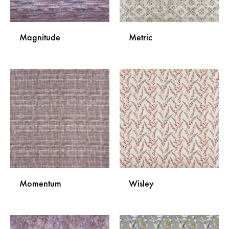
Magnitude
Metric
DODAJ
DODA
NA
NA
LISTU
LISTU
ŽELJA
ŽELJA
Momentum
Wisley
DODAJ
DODA