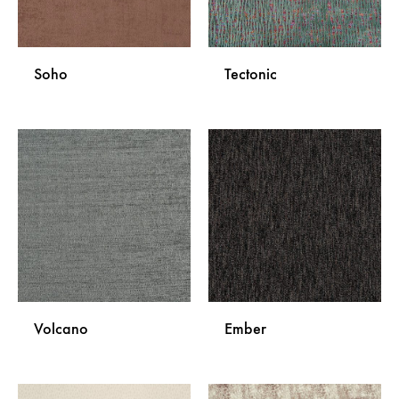
Soho
Tectonic
DODAJ
DODA
NA
NA
LISTU
LISTU
ŽELJA
ŽELJA
Volcano
Ember
DODAJ
DODA