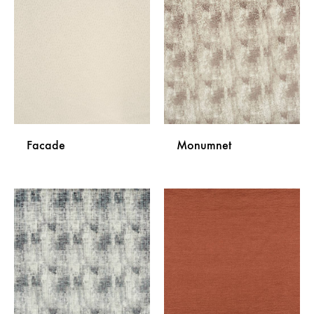
NA
NA
LISTU
LISTU
ŽELJA
ŽELJA
Facade
Monumnet
DODAJ
DODA
NA
NA
LISTU
LISTU
ŽELJA
ŽELJA