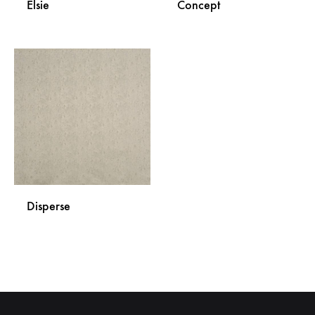
Elsie
Concept
DODAJ
DODA
NA
NA
LISTU
LISTU
ŽELJA
ŽELJA
Disperse
DODAJ
NA
LISTU
ŽELJA