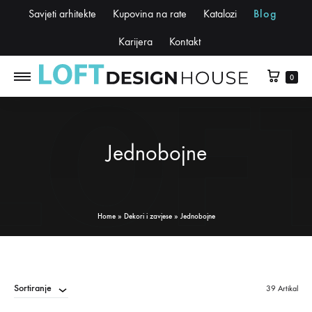
Savjeti arhitekte
Kupovina na rate
Katalozi
Blog
Karijera
Kontakt
0
Jednobojne
Home
»
Dekori i zavjese
»
Jednobojne
Sortiranje
39 Artikal