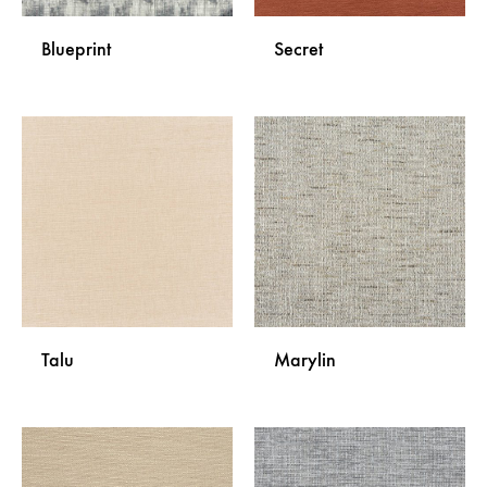
Blueprint
Secret
DODAJ
DODA
NA
NA
LISTU
LISTU
ŽELJA
ŽELJA
Talu
Marylin
DODAJ
DODA
NA
NA