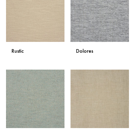
LISTU
LISTU
ŽELJA
ŽELJA
Rustic
Dolores
DODAJ
DODA
NA
NA
LISTU
LISTU
ŽELJA
ŽELJA