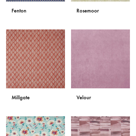
Fenton
Rosemoor
DODAJ
DODA
NA
NA
LISTU
LISTU
ŽELJA
ŽELJA
Millgate
Velour
DODAJ
DODA
NA
NA
LISTU
LISTU