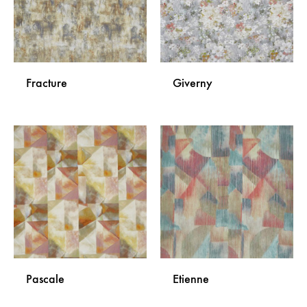
Fracture
Giverny
DODAJ
DODA
NA
NA
LISTU
LISTU
ŽELJA
ŽELJA
Pascale
Etienne