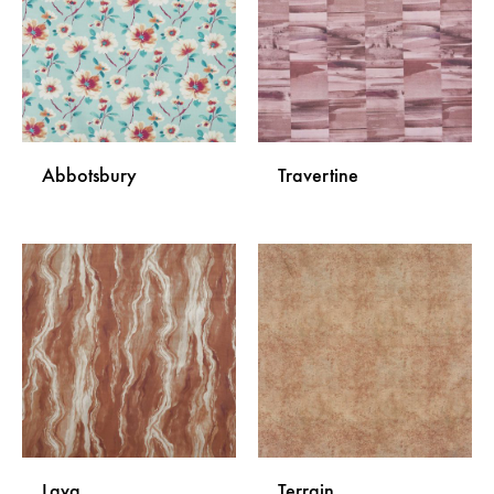
ŽELJA
ŽELJA
Abbotsbury
Travertine
DODAJ
DODA
NA
NA
LISTU
LISTU
ŽELJA
ŽELJA
Lava
Terrain