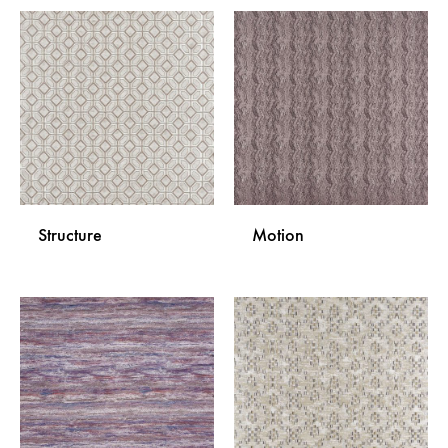
Structure
Motion
DODAJ
DODA
NA
NA
LISTU
LISTU
ŽELJA
ŽELJA