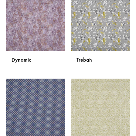
NA
NA
LISTU
LISTU
ŽELJA
ŽELJA
Dynamic
Trebah
DODAJ
DODA
NA
NA
LISTU
LISTU
ŽELJA
ŽELJA