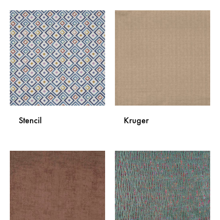
DODAJ
DODA
NA
NA
LISTU
LISTU
ŽELJA
ŽELJA
Stencil
Kruger
DODAJ
DODA
NA
NA
LISTU
LISTU
ŽELJA
ŽELJA