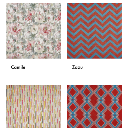
Camile
Zazu
DODAJ
DODA
NA
NA
LISTU
LISTU
ŽELJA
ŽELJA