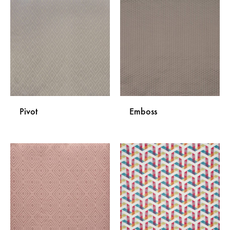
DODAJ
DODA
NA
NA
LISTU
LISTU
ŽELJA
ŽELJA
Pivot
Emboss
DODAJ
DODA
NA
NA
LISTU
LISTU
ŽELJA
ŽELJA