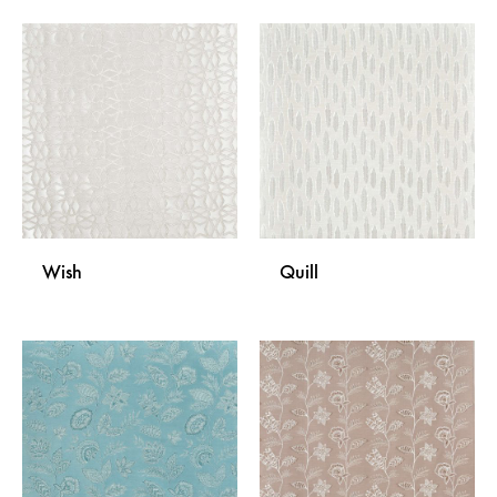
DODAJ
DODA
NA
NA
LISTU
LISTU
ŽELJA
ŽELJA
Wish
Quill
DODAJ
DODA
NA
NA
LISTU
LISTU
ŽELJA
ŽELJA