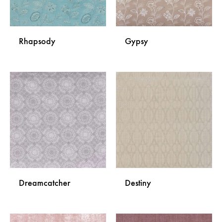
Rhapsody
Gypsy
DODAJ
DODA
NA
NA
LISTU
LISTU
ŽELJA
ŽELJA
Dreamcatcher
Destiny
DODAJ
DODA