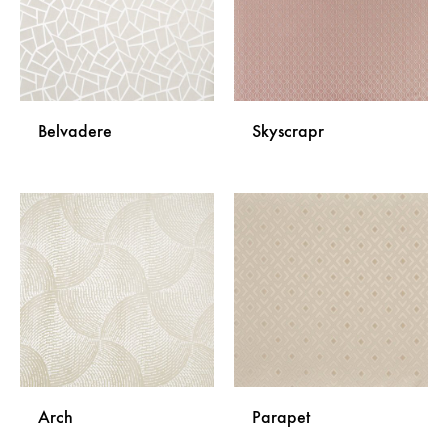
Belvadere
Skyscrapr
DODAJ
DODA
NA
NA
LISTU
LISTU
ŽELJA
ŽELJA
Arch
Parapet