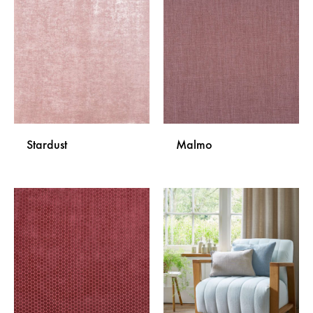
NA
NA
LISTU
LISTU
ŽELJA
ŽELJA
Stardust
Malmo
DODAJ
DODA
NA
NA
LISTU
LISTU
ŽELJA
ŽELJA