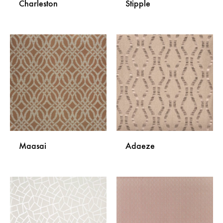
Charleston
Stipple
DODAJ
DODA
NA
NA
LISTU
LISTU
ŽELJA
ŽELJA
Maasai
Adaeze
DODAJ
DODA
NA
NA
LISTU
LISTU
ŽELJA
ŽELJA