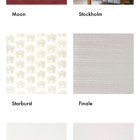
Moon
Stockholm
DODAJ
DODA
NA
NA
LISTU
LISTU
ŽELJA
ŽELJA
Starburst
Finale
DODAJ
DODA
NA
NA