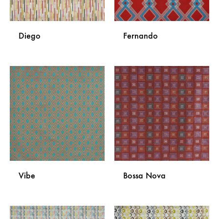
Diego
Fernando
DODAJ
DODA
NA
NA
LISTU
LISTU
ŽELJA
ŽELJA
Vibe
Bossa Nova
DODAJ
DODA