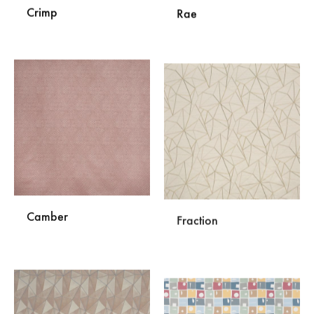
Crimp
Rae
DODAJ
DODA
NA
NA
LISTU
LISTU
ŽELJA
ŽELJA
Camber
Fraction
DODAJ
DODA
NA
NA
LISTU
LISTU