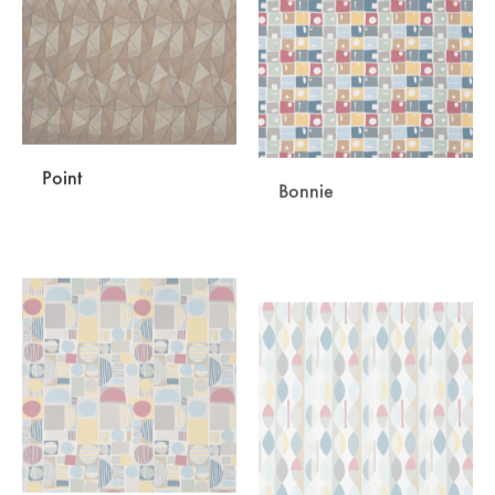
ŽELJA
ŽELJA
Point
Bonnie
DODAJ
DODA
NA
NA
LISTU
LISTU
ŽELJA
ŽELJA
Carrie
Mabel