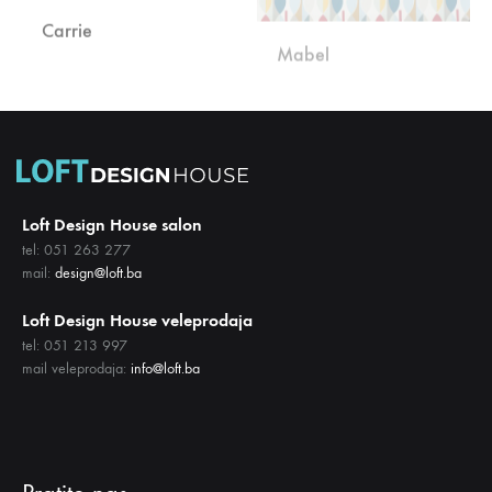
DODAJ
DODA
NA
NA
LISTU
LISTU
ŽELJA
ŽELJA
Loft Design House salon
tel: 051 263 277
mail:
design@loft.ba
Loft Design House veleprodaja
tel: 051 213 997
mail veleprodaja:
info@loft.ba