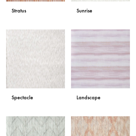
Stratus
Sunrise
DODAJ
DODA
NA
NA
LISTU
LISTU
ŽELJA
ŽELJA
Spectacle
Landscape
DODAJ
DODA
NA
NA
LISTU
LISTU