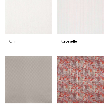
LISTU
LISTU
ŽELJA
ŽELJA
Glint
Crossette
DODAJ
DODA
NA
NA
LISTU
LISTU
ŽELJA
ŽELJA