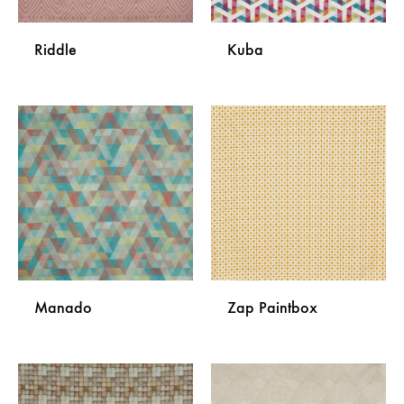
Riddle
Kuba
DODAJ
DODA
NA
NA
LISTU
LISTU
ŽELJA
ŽELJA
Manado
Zap Paintbox
DODAJ
DODA
NA
NA