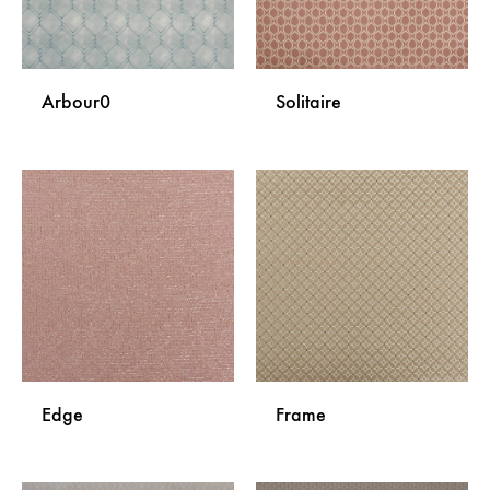
Arbour0
Solitaire
DODAJ
DODA
NA
NA
LISTU
LISTU
ŽELJA
ŽELJA
Edge
Frame