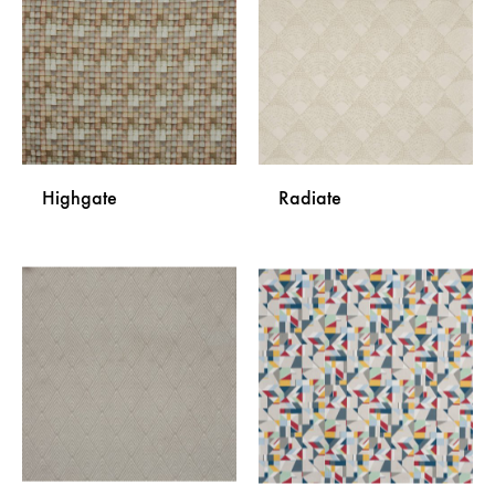
LISTU
LISTU
ŽELJA
ŽELJA
Highgate
Radiate
DODAJ
DODA
NA
NA
LISTU
LISTU
ŽELJA
ŽELJA