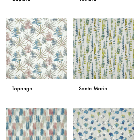
DODAJ
DODA
NA
NA
LISTU
LISTU
ŽELJA
ŽELJA
Topanga
Santa Maria
DODAJ
DODA
NA
NA
LISTU
LISTU
ŽELJA
ŽELJA