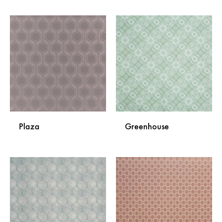
DODAJ
DODA
NA
NA
LISTU
LISTU
ŽELJA
ŽELJA
Plaza
Greenhouse
DODAJ
DODA
NA
NA
LISTU
LISTU
ŽELJA
ŽELJA