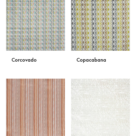
NA
NA
LISTU
LISTU
ŽELJA
ŽELJA
Corcovado
Copacabana
DODAJ
DODA
NA
NA
LISTU
LISTU
ŽELJA
ŽELJA