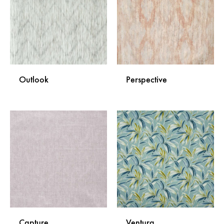
ŽELJA
ŽELJA
Outlook
Perspective
DODAJ
DODA
NA
NA
LISTU
LISTU
ŽELJA
ŽELJA
Capture
Ventura