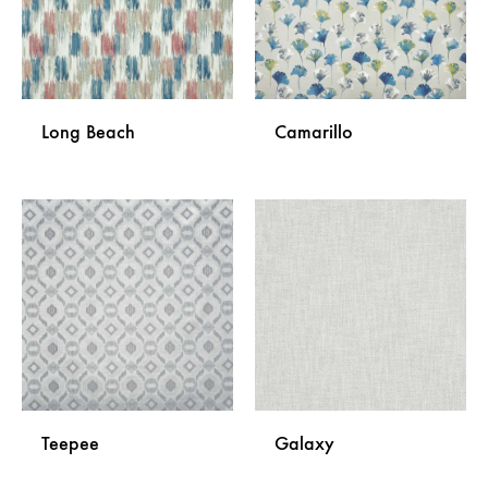
Long Beach
Camarillo
DODAJ
DODA
NA
NA
LISTU
LISTU
ŽELJA
ŽELJA
Teepee
Galaxy