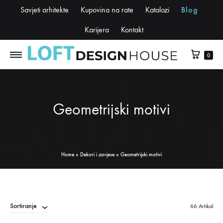
Savjeti arhitekte
Kupovina na rate
Katalozi
Blog
Karijera
Kontakt
0
Geometrijski motivi
Home
»
Dekori i zavjese
»
Geometrijski motivi
Sortiranje
66 Artikal