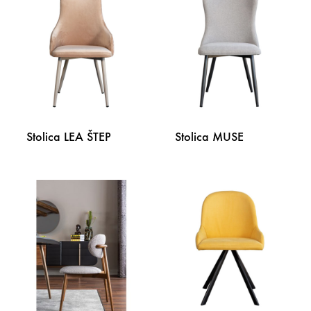
NA
NA
LISTU
LISTU
ŽELJA
ŽELJA
Stolica LEA ŠTEP
Stolica MUSE
DODAJ
DODA
NA
NA
LISTU
LISTU
ŽELJA
ŽELJA