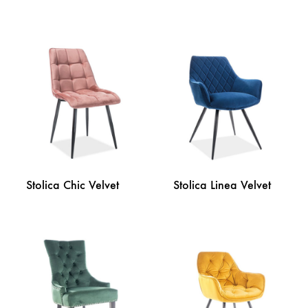
DODAJ
NA
DODA
LISTU
NA
ŽELJA
LISTU
ŽELJA
Stolica Chic Velvet
Stolica Linea Velvet
DODAJ
DODA
NA
NA
LISTU
LISTU
ŽELJA
ŽELJA