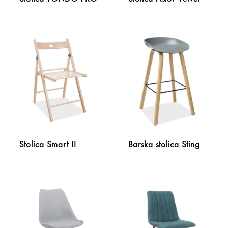
DODAJ
DODA
NA
NA
LISTU
LISTU
ŽELJA
ŽELJA
Stolica Smart II
Barska stolica Sting
DODAJ
DODA
NA
NA
LISTU
LISTU
ŽELJA
ŽELJA