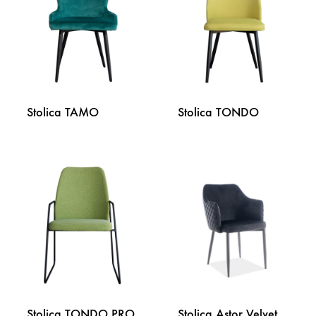
ŽELJA
ŽELJA
Stolica TAMO
Stolica TONDO
DODAJ
DODA
NA
NA
LISTU
LISTU
ŽELJA
ŽELJA
Stolica TONDO PRO
Stolica Astor Velvet