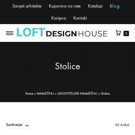
Savjeti arhitekte
Kupovina na rate
Katalozi
Blog
Karijera
Kontakt
0
Stolice
Home
»
NAMJEŠTAJ
»
UGOSTITELJSKI NAMJEŠTAJ
»
Stolice
Sortiranje
80 Artikal