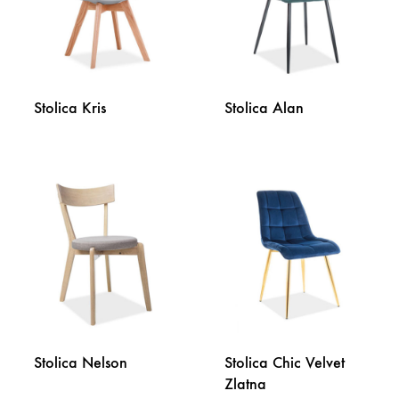
Stolica Kris
Stolica Alan
DODAJ
DODA
NA
NA
LISTU
LISTU
ŽELJA
ŽELJA
Stolica Nelson
Stolica Chic Velvet
Zlatna