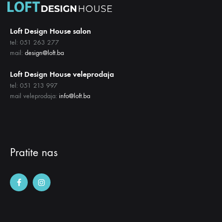
NA
LISTU
Loft Design House salon
ŽELJA
tel: 051 263 277
mail:
design@loft.ba
Loft Design House veleprodaja
tel: 051 213 997
mail veleprodaja:
info@loft.ba
Pratite nas