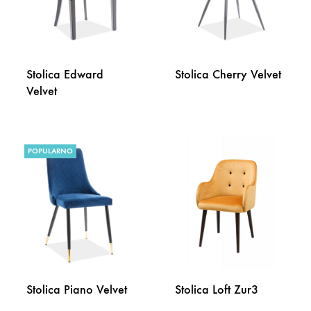
Stolica Edward
Stolica Cherry Velvet
Velvet
DODA
DODAJ
NA
POPULARNO
NA
LISTU
LISTU
ŽELJA
ŽELJA
Stolica Piano Velvet
Stolica Loft Zur3