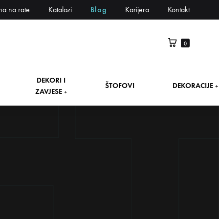
na na rate
Katalozi
Blog
Karijera
Kontakt
0
DEKORI I
ŠTOFOVI
DEKORACIJE
+
ZAVJESE
+