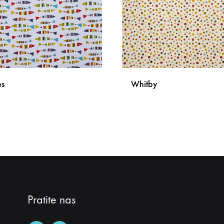
es
Whitby
DODAJ
NA
LISTU
ŽELJA
Pratite nas