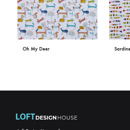
Oh My Deer
Sardin
DODAJ
NA
LISTU
ŽELJA