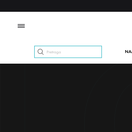
Products
NA
search