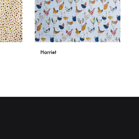
Harriet
DODAJ
DODAJ
NA
NA
LISTU
LISTU
ŽELJA
ŽELJA