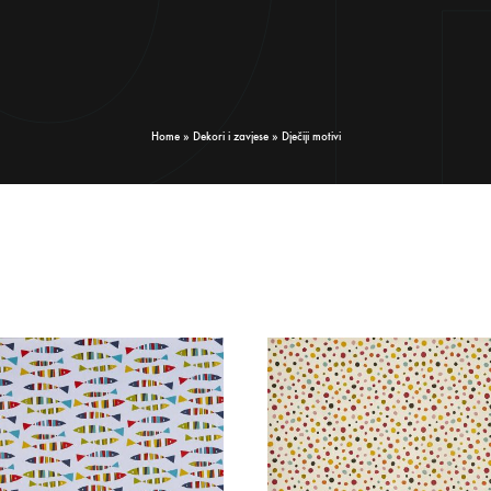
Home
»
Dekori i zavjese
»
Dječiji motivi