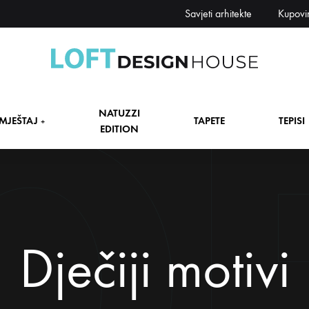
Savjeti arhitekte
Kupovi
Loft
Namještaj,
Design
tapete,
NATUZZI
House
tepisi
MJEŠTAJ
TAPETE
TEPISI
+
EDITION
dekori
i
zavjese,
dekoracije,
+
rasvjeta
+
Dječiji motivi
+
+