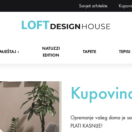
Savjeti arhitekte
Kupovi
Loft
Namještaj,
Design
tapete,
NATUZZI
House
tepisi
MJEŠTAJ
TAPETE
TEPISI
+
EDITION
dekori
i
zavjese,
dekoracije,
+
Kupovina
rasvjeta
+
+
Opremanje vašeg doma je sa
PLATI KASNIJE!
+