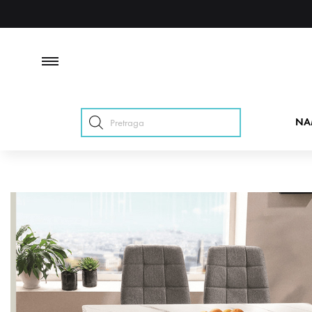
Products
NA
search