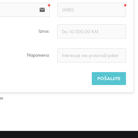
email
Iznos:
Napomena:
POŠALJITE
ER