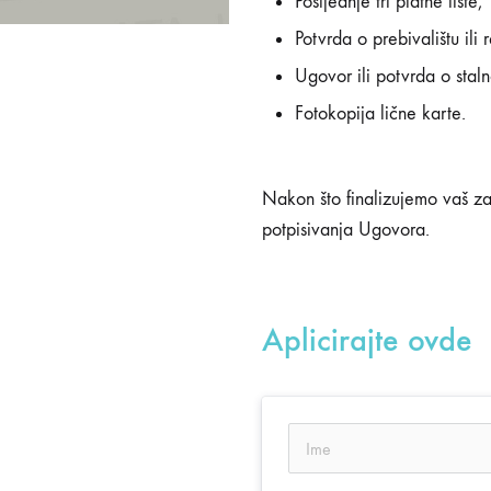
Posljednje tri platne liste,
Potvrda o prebivalištu ili r
Ugovor ili potvrda o stal
Fotokopija lične karte.
Nakon što finalizujemo vaš za
potpisivanja Ugovora.
Aplicirajte ovde