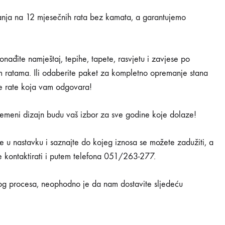
ja na 12 mjesečnih rata bez kamata, a garantujemo
nađite namještaj, tepihe, tapete, rasvjetu i zavjese po
m ratama. Ili odaberite paket za kompletno opremanje stana
čne rate koja vam odgovara!
remeni dizajn budu vaš izbor za sve godine koje dolaze!
me u nastavku i saznajte do kojeg iznosa se možete zadužiti, a
e kontaktirati i putem telefona 051/263-277.
g procesa, neophodno je da nam dostavite sljedeću