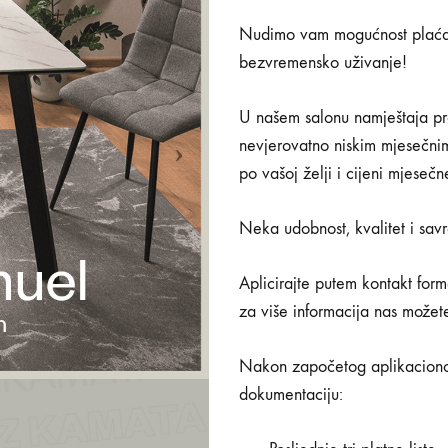
Nudimo vam mogućnost plaćan
bezvremensko uživanje!
U našem salonu namještaja pro
nevjerovatno niskim mjesečni
po vašoj želji i cijeni mjese
Neka udobnost, kvalitet i sav
Aplicirajte putem kontakt for
za više informacija nas možet
Nakon započetog aplikaciono
dokumentaciju: