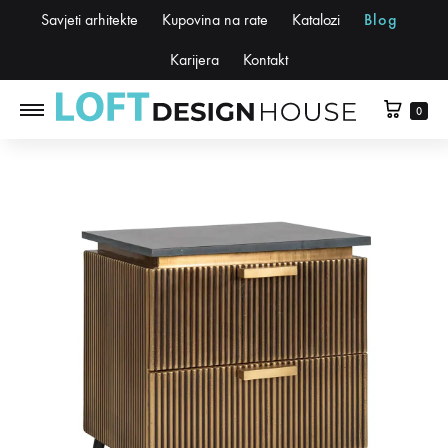
Savjeti arhitekte
Kupovina na rate
Katalozi
Blog
Karijera
Kontakt
0