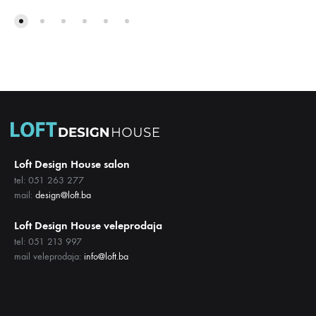
ŽELJA
DODA
NA
LISTU
ŽELJA
Loft Design House salon
tel: 051 263 277
mail:
design@loft.ba
Loft Design House veleprodaja
tel: 051 213 997
mail veleprodaja:
info@loft.ba