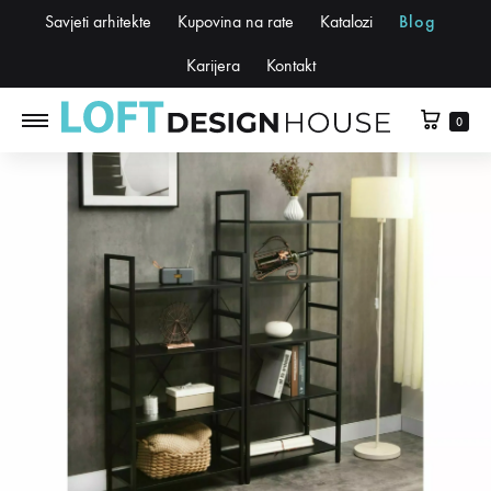
Savjeti arhitekte
Kupovina na rate
Katalozi
Blog
Karijera
Kontakt
0