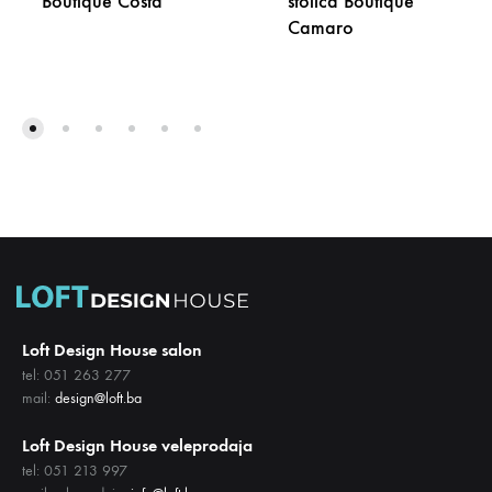
Boutique Costa
stolica Boutique
Camaro
DODAJ
NA
DODA
LISTU
NA
ŽELJA
LISTU
ŽELJA
Loft Design House salon
tel: 051 263 277
mail:
design@loft.ba
Loft Design House veleprodaja
tel: 051 213 997