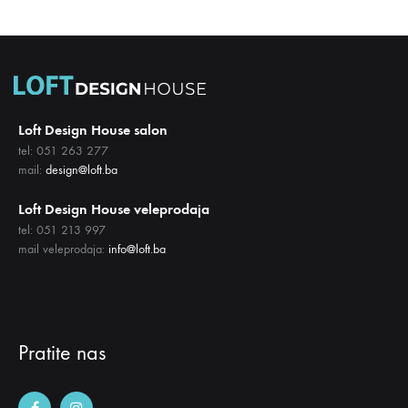
Loft Design House salon
tel: 051 263 277
mail:
design@loft.ba
Loft Design House veleprodaja
tel: 051 213 997
mail veleprodaja:
info@loft.ba
Pratite nas