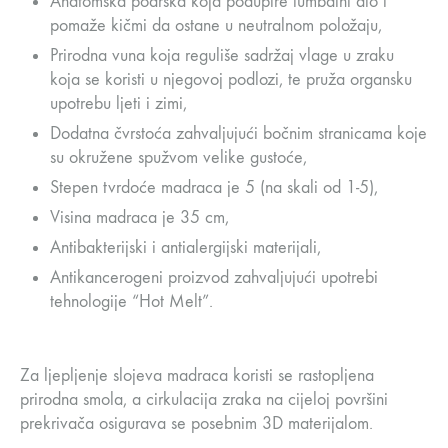
Anatomska podrška koja podupire lumbalni dio i
pomaže kičmi da ostane u neutralnom položaju,
Prirodna vuna koja reguliše sadržaj vlage u zraku
koja se koristi u njegovoj podlozi, te pruža organsku
upotrebu ljeti i zimi,
Dodatna čvrstoća zahvaljujući bočnim stranicama koje
su okružene spužvom velike gustoće,
Stepen tvrdoće madraca je 5 (na skali od 1-5),
Visina madraca je 35 cm,
Antibakterijski i antialergijski materijali,
Antikancerogeni proizvod zahvaljujući upotrebi
tehnologije “Hot Melt”.
Za ljepljenje slojeva madraca koristi se rastopljena
prirodna smola, a cirkulacija zraka na cijeloj površini
prekrivača osigurava se posebnim 3D materijalom.