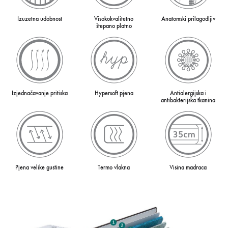
Izuzetna udobnost
Visokokvalitetno
Anatomski prilagodljiv
štepano platno
Izjednačavanje pritiska
Hypersoft pjena
Antialergijska i
antibakterijska tkanina
Pjena velike gustine
Termo vlakna
Visina madraca