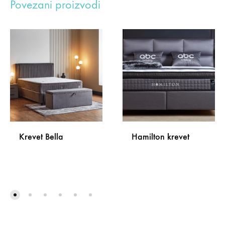
Povezani proizvodi
Krevet Bella
Hamilton krevet
DODAJ
DODA
NA
NA
LISTU
LISTU
ŽELJA
ŽELJA