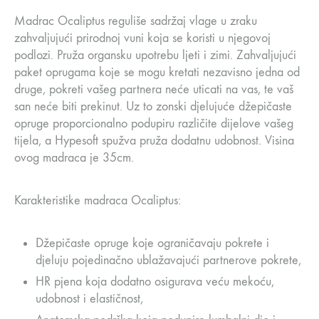
Madrac Ocaliptus reguliše sadržaj vlage u zraku
zahvaljujući prirodnoj vuni koja se koristi u njegovoj
podlozi. Pruža organsku upotrebu ljeti i zimi. Zahvaljujući
paket oprugama koje se mogu kretati nezavisno jedna od
druge, pokreti vašeg partnera neće uticati na vas, te vaš
san neće biti prekinut. Uz to zonski djelujuće džepičaste
opruge proporcionalno podupiru različite dijelove vašeg
tijela, a Hypesoft spužva pruža dodatnu udobnost. Visina
ovog madraca je 35cm.
Karakteristike madraca Ocaliptus:
Džepičaste opruge koje ograničavaju pokrete i
djeluju pojedinačno ublažavajući partnerove pokrete,
HR pjena koja dodatno osigurava veću mekoću,
udobnost i elastičnost,