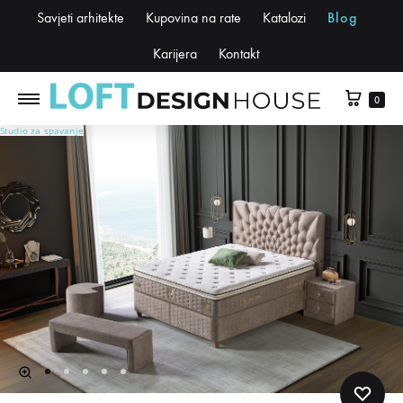
Savjeti arhitekte
Kupovina na rate
Katalozi
Blog
Karijera
Kontakt
0
Studio za spavanje