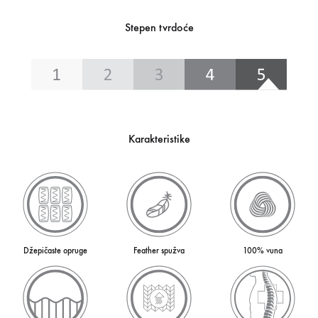
Stepen tvrdoće
Karakteristike
Džepičaste opruge
Feather spužva
100% vuna