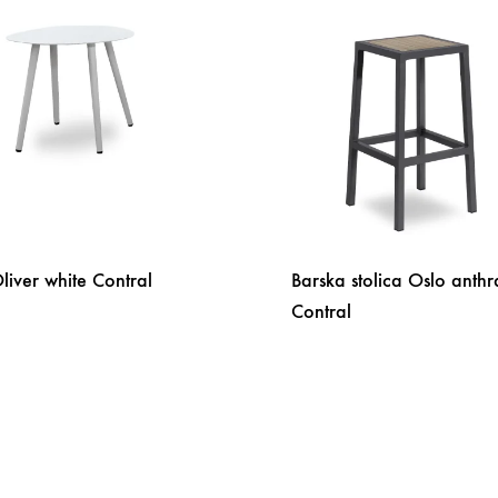
Oliver white Contral
Barska stolica Oslo anthr
Contral
DODAJ
NA
LISTU
ŽELJA