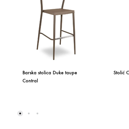
Barska stolica Duke taupe
Stolić 
Contral
DODAJ
NA
LISTU
ŽELJA