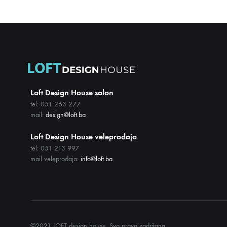
Loft Design House salon
tel: 051 263 277
mail:
design@loft.ba
Loft Design House veleprodaja
tel: 051 213 997
mail veleprodaja:
info@loft.ba
©2021 LOFT design house. Sva prava zadržana.