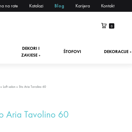
na na rate
Katalozi
Blog
Karijera
Kontakt
0
DEKORI I
ŠTOFOVI
DEKORACIJE
+
ZAVJESE
+
»
Loft salon
»
Sto Aria Tavolino 60
o Aria Tavolino 60