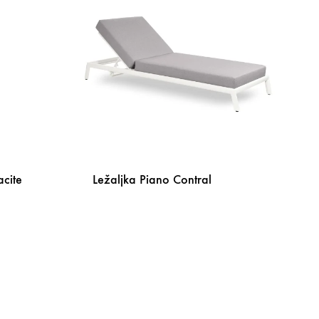
acite
Ležaljka Piano Contral
DODAJ
NA
DODAJ
LISTU
NA
ŽELJA
LISTU
ŽELJA