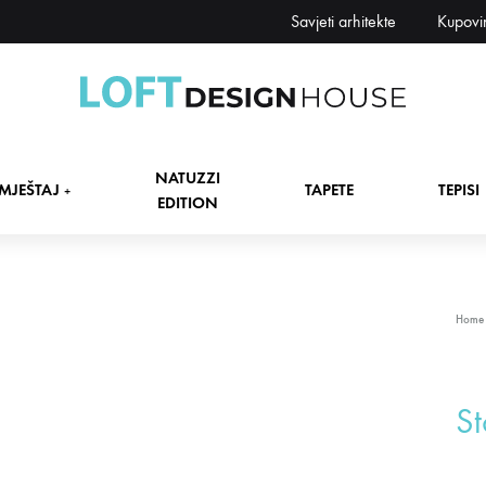
Savjeti arhitekte
Kupovi
Loft
Namještaj,
Design
tapete,
NATUZZI
House
tepisi
MJEŠTAJ
TAPETE
TEPISI
+
EDITION
dekori
i
zavjese,
dekoracije,
+
Home
rasvjeta
+
St
+
+