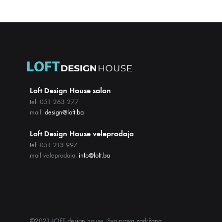
Loft Design House salon
tel: 051 263 277
mail:
design@loft.ba
Loft Design House veleprodaja
tel: 051 213 997
mail veleprodaja:
info@loft.ba
©2021 LOFT design house. Sva prava zadržana.