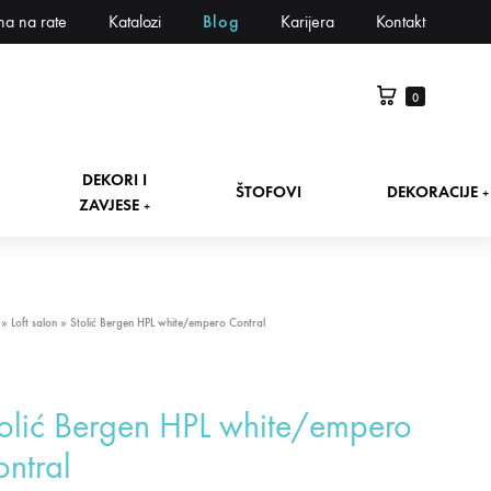
na na rate
Katalozi
Blog
Karijera
Kontakt
0
DEKORI I
ŠTOFOVI
DEKORACIJE
+
ZAVJESE
+
»
Loft salon
»
Stolić Bergen HPL white/empero Contral
olić Bergen HPL white/empero
ntral