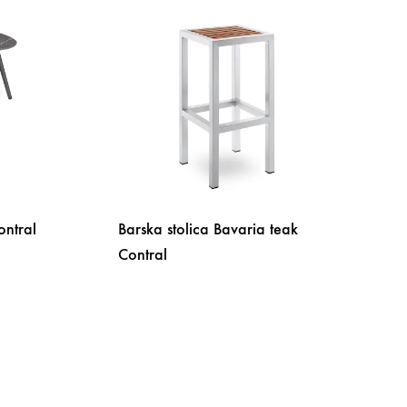
ontral
Barska stolica Bavaria teak
Contral
DODAJ
NA
DODAJ
LISTU
NA
ŽELJA
LISTU
ŽELJA