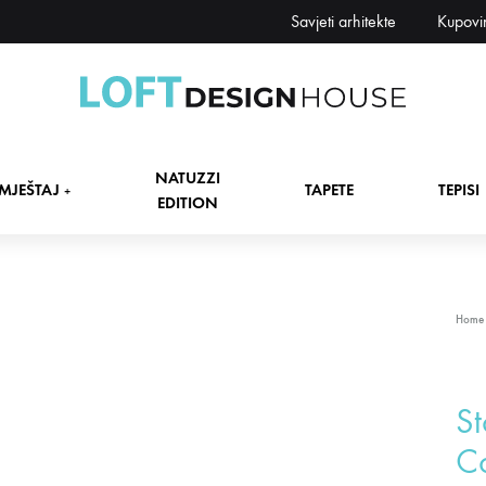
Savjeti arhitekte
Kupovi
Loft
Namještaj,
Design
tapete,
NATUZZI
House
tepisi
MJEŠTAJ
TAPETE
TEPISI
+
EDITION
dekori
i
zavjese,
dekoracije,
+
Home
rasvjeta
+
St
+
Co
+