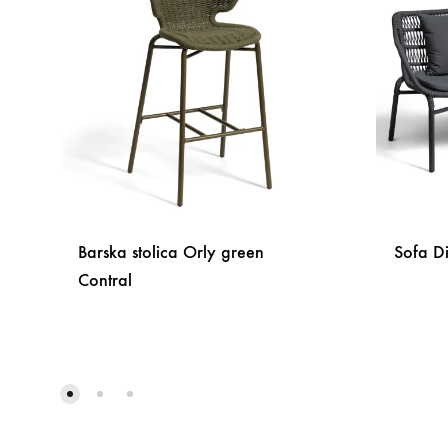
Barska stolica Orly green
Sofa Di
Contral
DODAJ
NA
LISTU
ŽELJA