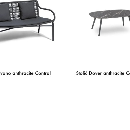
vano anthracite Contral
Stolić Dover anthracite C
DODAJ
NA
LISTU
ŽELJA