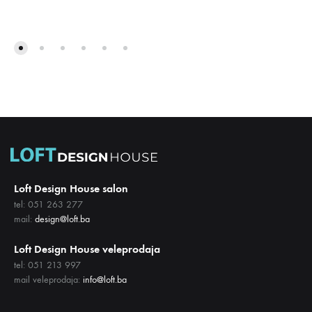
DODA
DODAJ
NA
NA
LISTU
LISTU
ŽELJA
ŽELJA
Loft Design House salon
tel: 051 263 277
mail:
design@loft.ba
Loft Design House veleprodaja
tel: 051 213 997
mail veleprodaja:
info@loft.ba