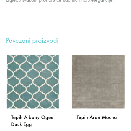
izgledu svakom prostoru će udahnuti notu elegancije.
Povezani proizvodi
Tepih Albany Ogee
Tepih Aran Mocha
Duck Egg