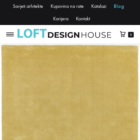
Savjeti arhitekte
Kupovina na rate
Katalozi
Blog
Karijera
Kontakt
0