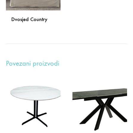
Dvosjed Country
DODAJ
NA
LISTU
Povezani proizvodi
ŽELJA