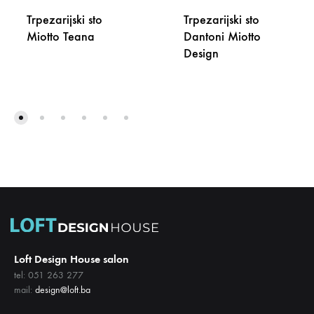
Trpezarijski sto
Trpezarijski sto
Miotto Teana
Dantoni Miotto
Design
DODAJ
NA
DODA
LISTU
NA
ŽELJA
LISTU
ŽELJA
Loft Design House salon
tel: 051 263 277
mail:
design@loft.ba