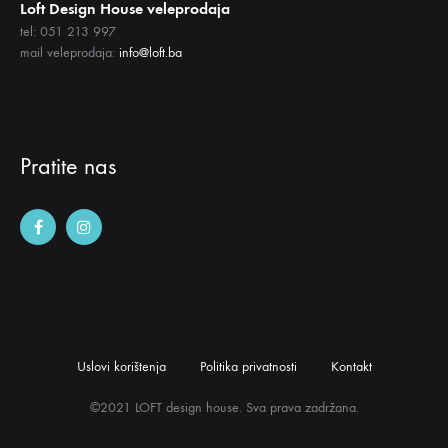
Loft Design House veleprodaja
tel: 051 213 997
mail veleprodaja:
info@loft.ba
Pratite nas
Uslovi korištenja
Politika privatnosti
Kontakt
©2021 LOFT design house. Sva prava zadržana.