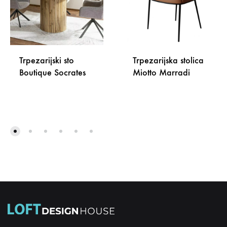
Trpezarijski sto
Trpezarijska stolica
Boutique Socrates
Miotto Marradi
DODAJ
DODA
NA
NA
LISTU
LISTU
ŽELJA
ŽELJA