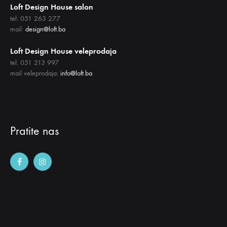
Loft Design House salon
tel: 051 263 277
mail:
design@loft.ba
Loft Design House veleprodaja
tel: 051 213 997
mail veleprodaja:
info@loft.ba
Pratite nas