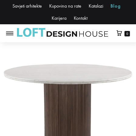
Savjeti arhitekte
Kupovina na rate
Katalozi
Blog
Karijera
Kontakt
0