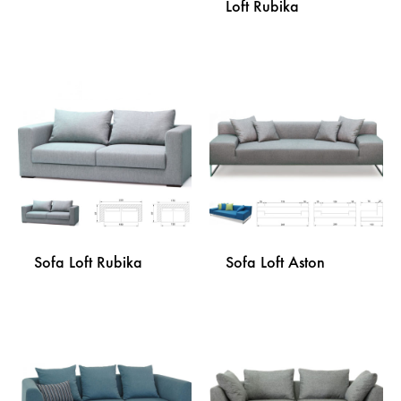
Loft Rubika
DODAJ
NA
DODA
LISTU
NA
ŽELJA
LISTU
ŽELJA
Sofa Loft Rubika
Sofa Loft Aston
DODAJ
DODA
NA
NA
LISTU
LISTU
ŽELJA
ŽELJA