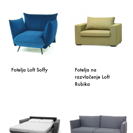
Fotelja Loft Soffy
Fotelja na
razvlačenje Loft
Rubika
DODAJ
NA
LISTU
DODA
ŽELJA
NA
LISTU
ŽELJA