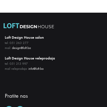
DODAJ
NA
LISTU
ŽELJA
Loft Design House salon
tel: 051 263 277
mail:
design@loft.ba
Loft Design House veleprodaja
tel: 051 213 997
mail veleprodaja:
info@loft.ba
Pratite nas