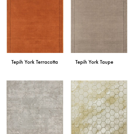
NA
NA
LISTU
LISTU
ŽELJA
ŽELJA
Tepih York Terracotta
Tepih York Taupe
DODAJ
DODA
NA
NA
LISTU
LISTU
ŽELJA
ŽELJA