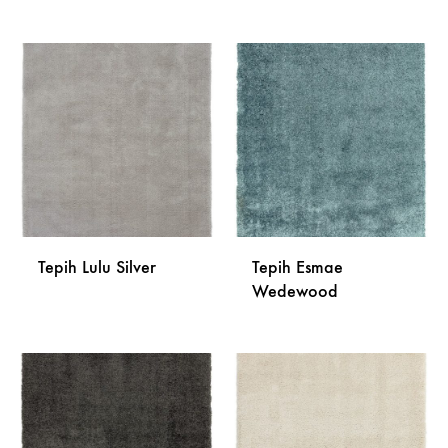
DODAJ
DODA
NA
NA
LISTU
LISTU
ŽELJA
ŽELJA
Tepih Lulu Silver
Tepih Esmae
Wedewood
DODAJ
NA
DODA
LISTU
NA
ŽELJA
LISTU
ŽELJA