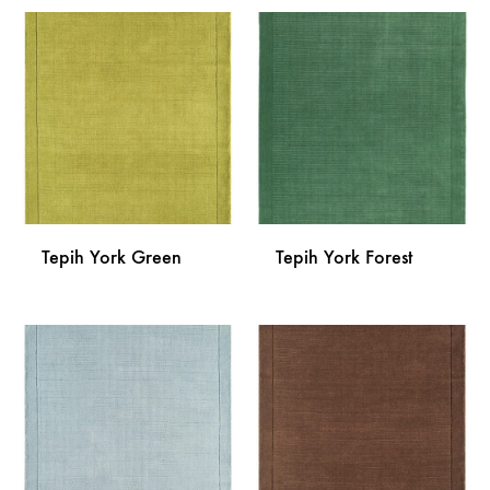
Tepih York Green
Tepih York Forest
DODAJ
DODA
NA
NA
LISTU
LISTU
ŽELJA
ŽELJA