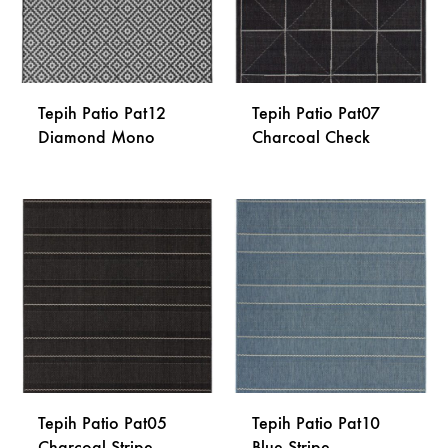
Tepih Patio Pat12
Tepih Patio Pat07
Diamond Mono
Charcoal Check
DODAJ
DODA
NA
NA
LISTU
LISTU
ŽELJA
ŽELJA
Tepih Patio Pat05
Tepih Patio Pat10
Charcoal Stripe
Blue Stripe