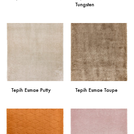
Tungsten
DODAJ
NA
DODA
LISTU
NA
ŽELJA
LISTU
ŽELJA
Tepih Esmae Putty
Tepih Esmae Taupe
DODAJ
DODA
NA
NA
LISTU
LISTU