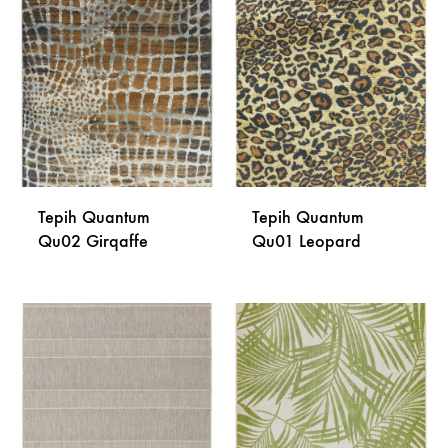
DODAJ
DODA
NA
NA
LISTU
LISTU
ŽELJA
ŽELJA
Tepih Quantum
Tepih Quantum
Qu02 Girqaffe
Qu01 Leopard
DODAJ
DODA
NA
NA
LISTU
LISTU
ŽELJA
ŽELJA