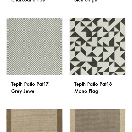
DODAJ
DODA
NA
NA
LISTU
LISTU
ŽELJA
ŽELJA
Tepih Patio Pat17
Tepih Patio Pat18
Grey Jewel
Mono Flag
DODAJ
DODA
NA
NA
LISTU
LISTU