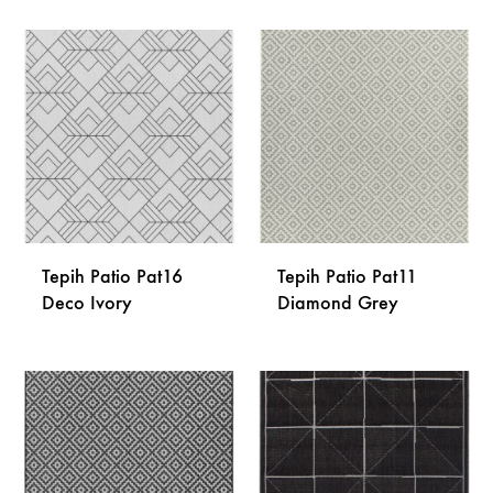
DODAJ
DODA
NA
NA
LISTU
LISTU
ŽELJA
ŽELJA
Tepih Patio Pat16
Tepih Patio Pat11
Deco Ivory
Diamond Grey
DODAJ
DODA
NA
NA
LISTU
LISTU
ŽELJA
ŽELJA