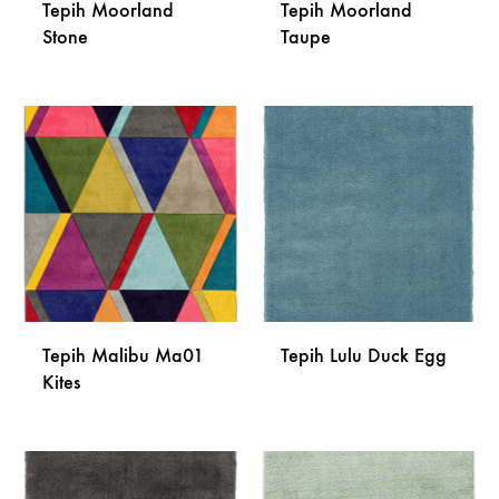
Tepih Moorland
Tepih Moorland
Stone
Taupe
DODAJ
DODA
NA
NA
LISTU
LISTU
ŽELJA
ŽELJA
Tepih Malibu Ma01
Tepih Lulu Duck Egg
Kites
DODA
DODAJ
NA
NA
LISTU