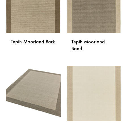
ŽELJA
ŽELJA
Tepih Moorland Bark
Tepih Moorland
Sand
DODAJ
NA
DODA
LISTU
NA
ŽELJA
LISTU
ŽELJA