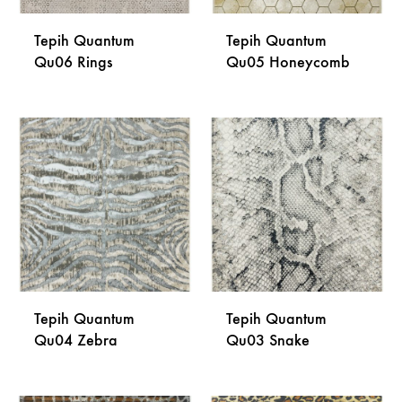
Tepih Quantum
Tepih Quantum
Qu06 Rings
Qu05 Honeycomb
DODAJ
DODA
NA
NA
LISTU
LISTU
ŽELJA
ŽELJA
Tepih Quantum
Tepih Quantum
Qu04 Zebra
Qu03 Snake