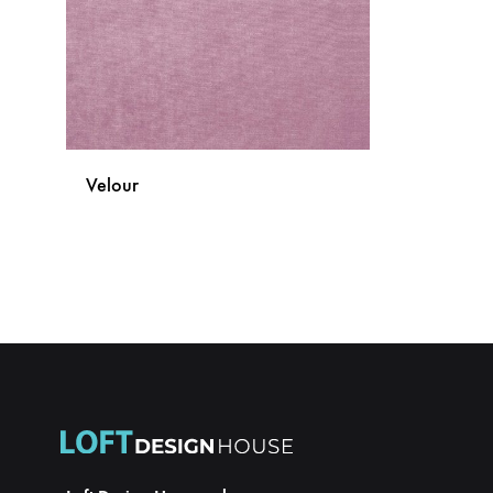
Velour
DODAJ
NA
LISTU
ŽELJA