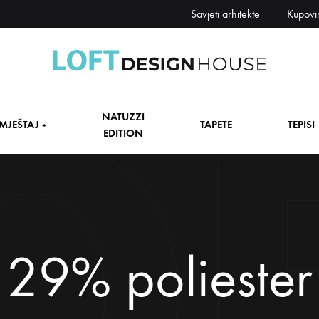
Savjeti arhitekte
Kupovi
Loft
Namještaj,
Design
tapete,
NATUZZI
House
tepisi
MJEŠTAJ
TAPETE
TEPISI
+
EDITION
dekori
i
zavjese,
dekoracije,
+
rasvjeta
+
29% poliester
+
+