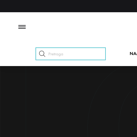
Products
NA
search