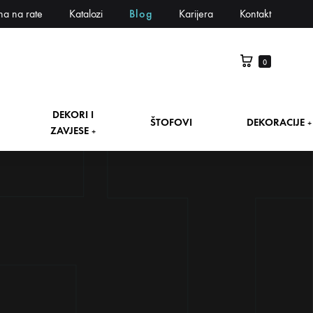
na na rate
Katalozi
Blog
Karijera
Kontakt
0
DEKORI I
ŠTOFOVI
DEKORACIJE
+
ZAVJESE
+