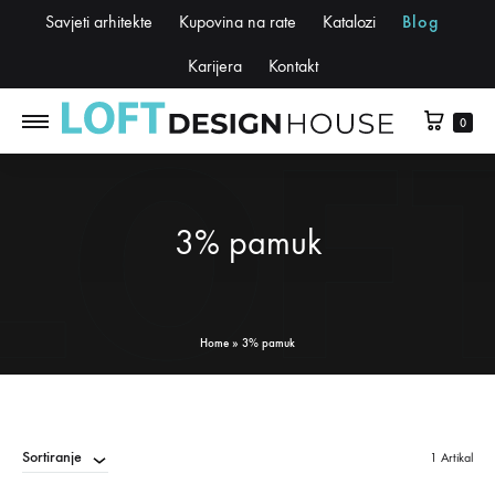
Savjeti arhitekte
Kupovina na rate
Katalozi
Blog
Karijera
Kontakt
0
3% pamuk
Home
»
3% pamuk
Sortiranje
1 Artikal