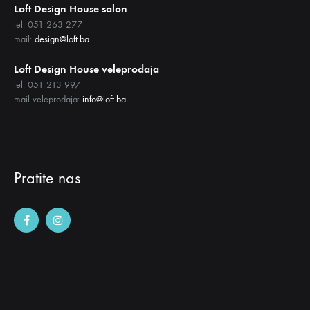
Loft Design House salon
tel: 051 263 277
mail:
design@loft.ba
Loft Design House veleprodaja
tel: 051 213 997
mail veleprodaja:
info@loft.ba
Pratite nas