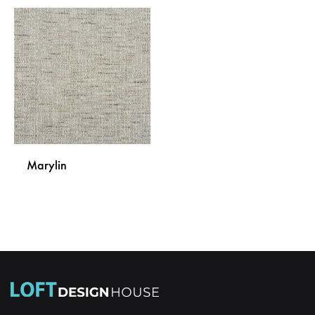
Marylin
DODAJ
NA
LISTU
ŽELJA