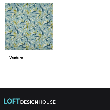
Ventura
DODAJ
NA
LISTU
ŽELJA