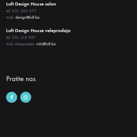
Loft Design House salon
tel: 051 263 277
mail:
design@loft.ba
Loft Design House veleprodaja
tel: 051 213 997
mail veleprodaja:
info@loft.ba
Pratite nas