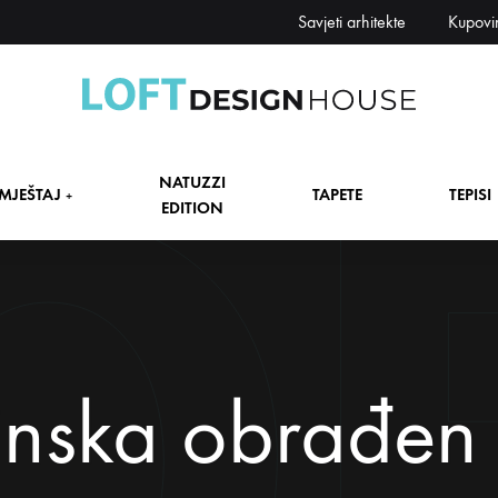
Savjeti arhitekte
Kupovi
Loft
Namještaj,
Design
tapete,
NATUZZI
House
tepisi
MJEŠTAJ
TAPETE
TEPISI
+
EDITION
dekori
i
zavjese,
dekoracije,
+
rasvjeta
+
nska obrađen 
+
+