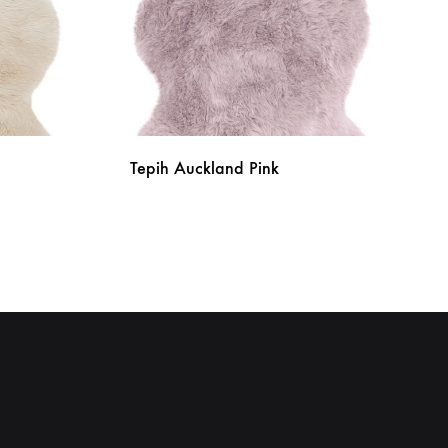
Tepih Auckland Pink
DODAJ
DODAJ
NA
NA
LISTU
LISTU
ŽELJA
ŽELJA