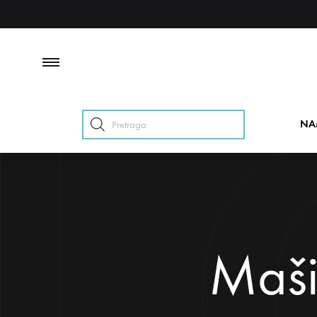
Products
NA
search
Maši