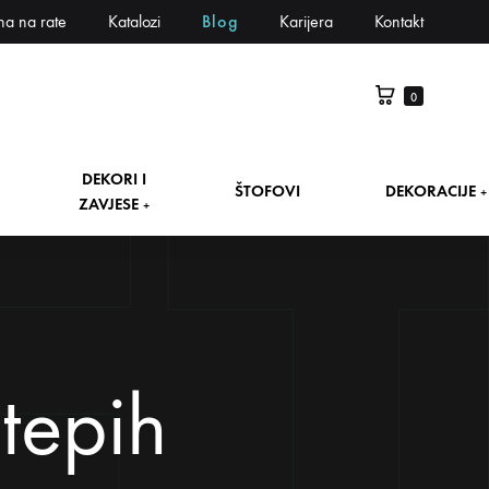
na na rate
Katalozi
Blog
Karijera
Kontakt
0
DEKORI I
ŠTOFOVI
DEKORACIJE
+
ZAVJESE
+
tepih