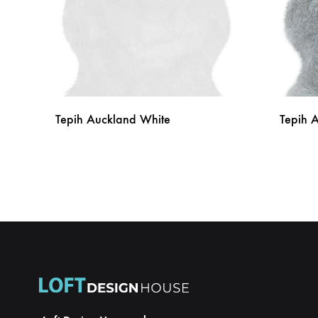
Tepih Auckland White
Tepih A
DODAJ
NA
LISTU
ŽELJA