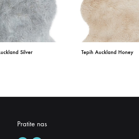
uckland Silver
Tepih Auckland Honey
DODAJ
NA
LISTU
ŽELJA
Pratite nas