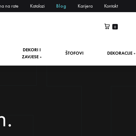
na na rate
Katalozi
Blog
Karijera
Kontakt
0
DEKORI I
ŠTOFOVI
DEKORACIJE
+
ZAVJESE
+
h.