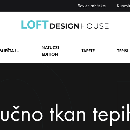
Savjeti arhitekte
Kupovi
Loft
Namještaj,
Design
tapete,
NATUZZI
House
tepisi
MJEŠTAJ
TAPETE
TEPISI
+
EDITION
dekori
i
zavjese,
dekoracije,
+
rasvjeta
+
učno tkan tepi
+
+