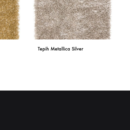
Tepih Metallica Silver
DODAJ
DODAJ
NA
NA
LISTU
LISTU
ŽELJA
ŽELJA