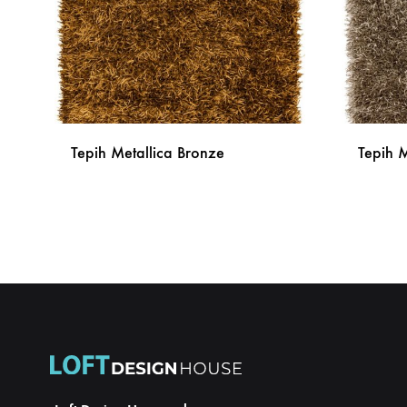
Tepih Metallica Bronze
Tepih 
DODAJ
NA
LISTU
ŽELJA