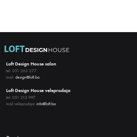
DODAJ
DODA
NA
NA
LISTU
LISTU
ŽELJA
ŽELJA
Loft Design House salon
tel: 051 263 277
mail:
design@loft.ba
Loft Design House veleprodaja
tel: 051 213 997
mail veleprodaja:
info@loft.ba