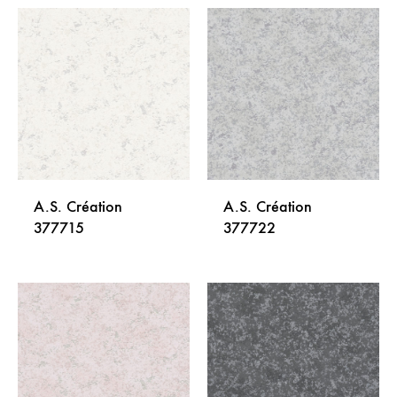
DODAJ
DODA
NA
NA
LISTU
LISTU
ŽELJA
ŽELJA
A.S. Création
A.S. Création
377715
377722
DODAJ
DODA
NA
NA
LISTU
LISTU
ŽELJA
ŽELJA