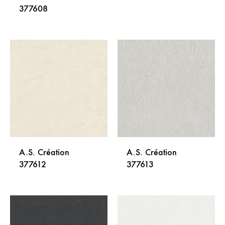
377608
DODA
DODAJ
NA
NA
LISTU
LISTU
ŽELJA
ŽELJA
A.S. Création
A.S. Création
377612
377613
DODAJ
DODA
NA
NA