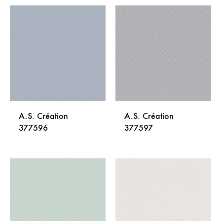
A.S. Création
A.S. Création
377596
377597
DODAJ
DODA
NA
NA
LISTU
LISTU
ŽELJA
ŽELJA