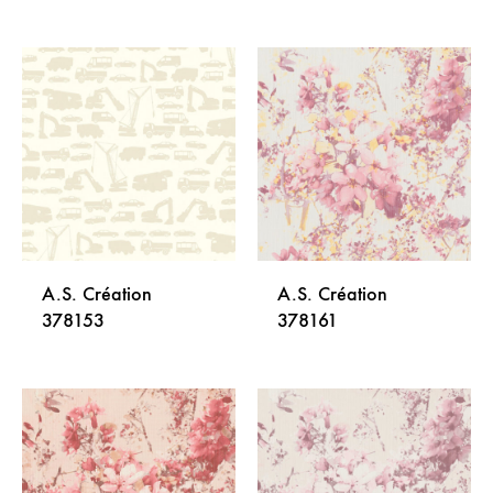
DODAJ
DODA
NA
NA
LISTU
LISTU
ŽELJA
ŽELJA
A.S. Création
A.S. Création
378153
378161
DODAJ
DODA
NA
NA
LISTU
LISTU
ŽELJA
ŽELJA