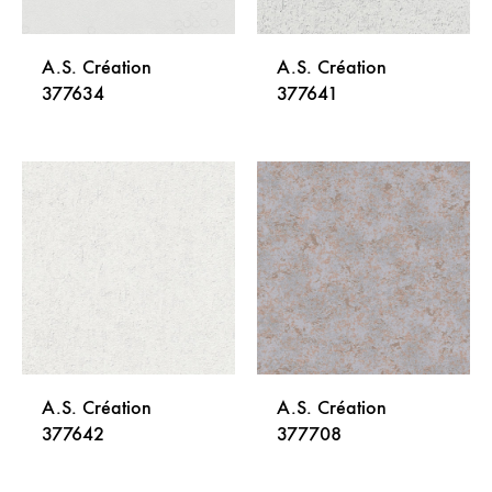
A.S. Création
A.S. Création
377634
377641
DODAJ
DODA
NA
NA
LISTU
LISTU
ŽELJA
ŽELJA
A.S. Création
A.S. Création
377642
377708