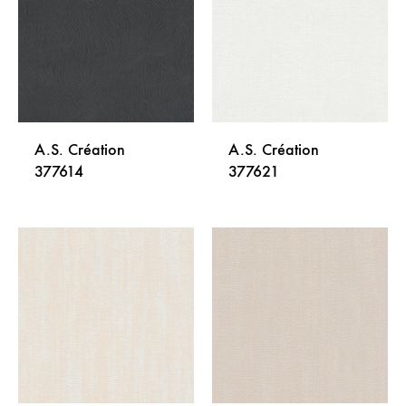
LISTU
LISTU
ŽELJA
ŽELJA
A.S. Création
A.S. Création
377614
377621
DODAJ
DODA
NA
NA
LISTU
LISTU
ŽELJA
ŽELJA