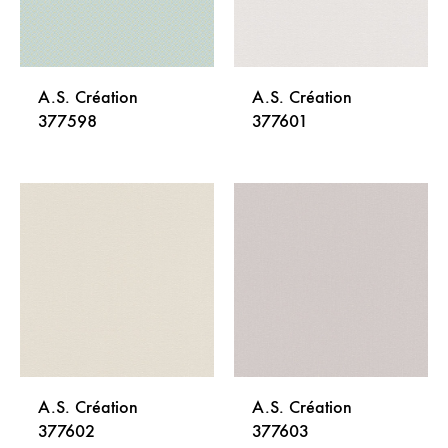
A.S. Création
A.S. Création
377598
377601
DODAJ
DODA
NA
NA
LISTU
LISTU
ŽELJA
ŽELJA
A.S. Création
A.S. Création
377602
377603