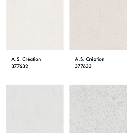
NA
NA
LISTU
LISTU
ŽELJA
ŽELJA
A.S. Création
A.S. Création
377632
377633
DODAJ
DODA
NA
NA
LISTU
LISTU
ŽELJA
ŽELJA