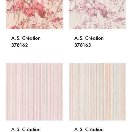
A.S. Création
A.S. Création
378162
378163
DODAJ
DODA
NA
NA
LISTU
LISTU
ŽELJA
ŽELJA
A.S. Création
A.S. Création