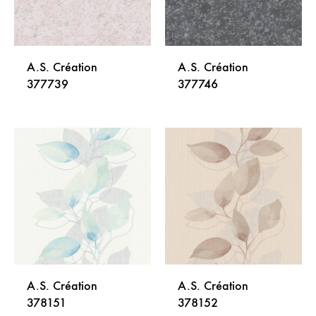
A.S. Création
A.S. Création
377739
377746
DODAJ
DODA
NA
NA
LISTU
LISTU
ŽELJA
ŽELJA
A.S. Création
A.S. Création
378151
378152