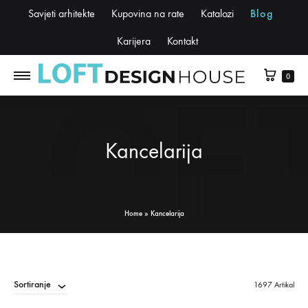
Savjeti arhitekte
Kupovina na rate
Katalozi
Blog
Karijera
Kontakt
0
Kancelarija
Home
»
Kancelarija
Sortiranje
1697 Artikal