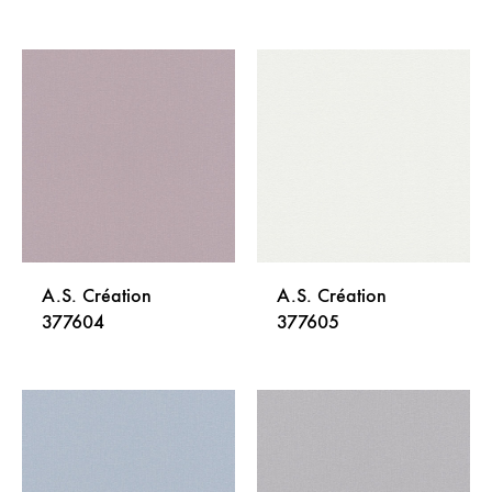
DODAJ
DODA
NA
NA
LISTU
LISTU
ŽELJA
ŽELJA
A.S. Création
A.S. Création
377604
377605
DODAJ
DODA
NA
NA
LISTU
LISTU
ŽELJA
ŽELJA