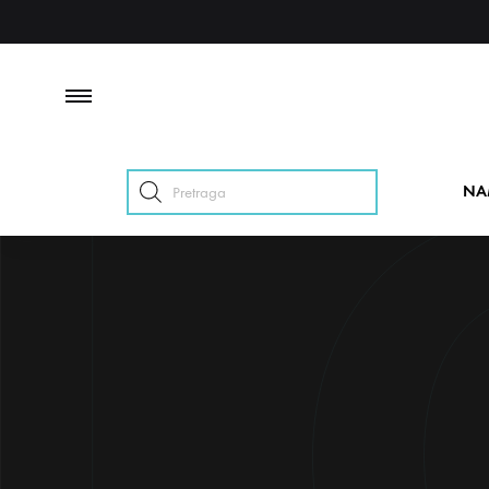
Products
NA
search