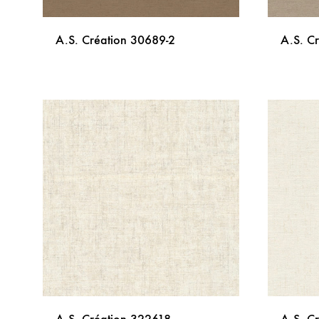
A.S. Création 30689-2
A.S. C
DODAJ
NA
LISTU
ŽELJA