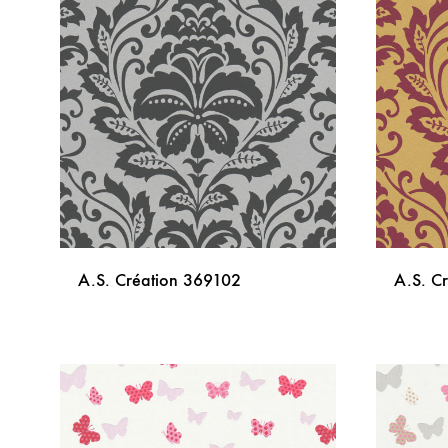
LISTU
ŽELJA
A.S. Création 369102
A.S. C
DODAJ
NA
LISTU
ŽELJA