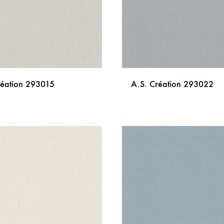
réation 293015
A.S. Création 293022
DODAJ
NA
LISTU
ŽELJA