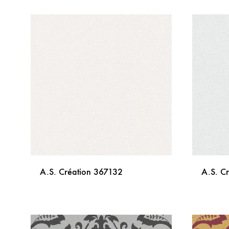
DODAJ
NA
LISTU
ŽELJA
A.S. Création 367132
A.S. C
DODAJ
NA