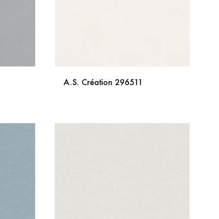
A.S. Création 296511
DODAJ
DODAJ
NA
NA
LISTU
LISTU
ŽELJA
ŽELJA