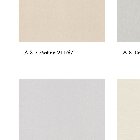
A.S. Création 211767
A.S. C
DODAJ
NA
LISTU
ŽELJA