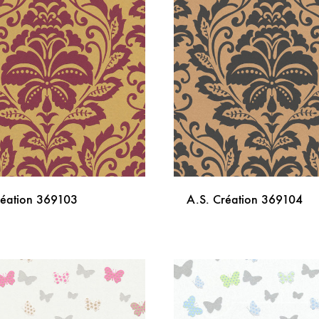
LISTU
ŽELJA
réation 369103
A.S. Création 369104
DODAJ
NA
LISTU
ŽELJA