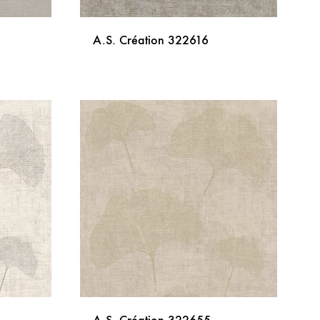
A.S. Création 322616
DODAJ
DODAJ
NA
NA
LISTU
LISTU
ŽELJA
ŽELJA