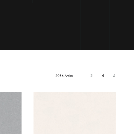
3
4
5
2086 Artikal