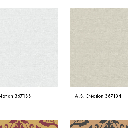
DODAJ
NA
LISTU
ŽELJA
réation 367133
A.S. Création 367134
DODAJ
NA