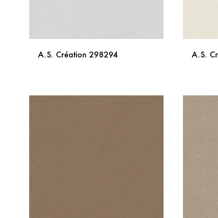
A.S. Création 298294
A.S. C
DODAJ
NA
LISTU
ŽELJA