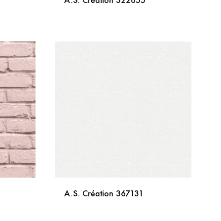
A.S. Création 322655
DODAJ
DODAJ
NA
NA
LISTU
LISTU
ŽELJA
ŽELJA
A.S. Création 367131