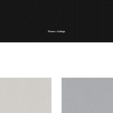
Home
»
kuhinja