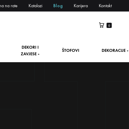
na na rate
Katalozi
Blog
Karijera
Kontakt
0
DEKORI I
ŠTOFOVI
DEKORACIJE
+
ZAVJESE
+