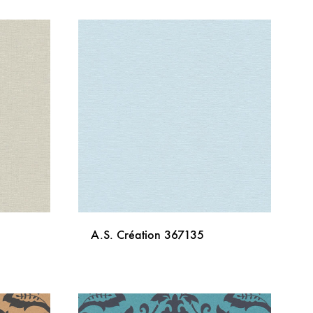
DODAJ
DODAJ
NA
NA
LISTU
LISTU
ŽELJA
ŽELJA
A.S. Création 367135
DODAJ
DODAJ
NA
NA