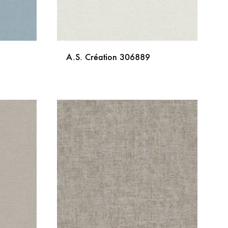
A.S. Création 306889
DODAJ
DODAJ
NA
NA
LISTU
LISTU
ŽELJA
ŽELJA