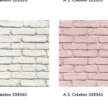
réation 32262-2
A.S. Création 322653
DODAJ
NA
LISTU
ŽELJA
réation 358562
A.S. Création 358563