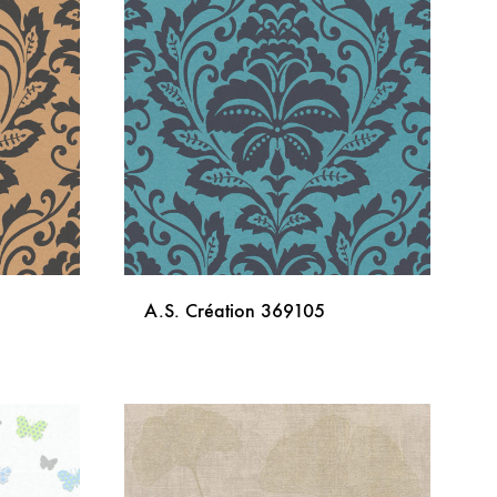
LISTU
LISTU
ŽELJA
ŽELJA
A.S. Création 369105
DODAJ
DODAJ
NA
NA
LISTU
LISTU
ŽELJA
ŽELJA