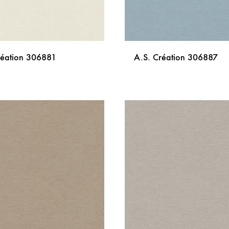
réation 306881
A.S. Création 306887
DODAJ
NA
LISTU
ŽELJA