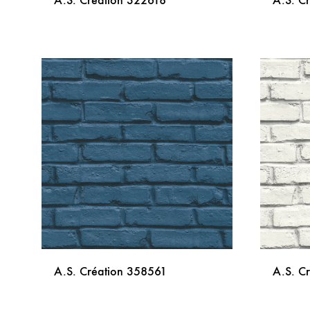
A.S. Création 322618
A.S. C
DODAJ
NA
LISTU
ŽELJA
A.S. Création 358561
A.S. C