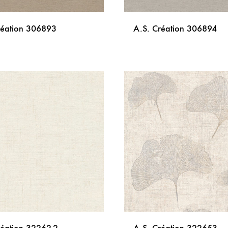
réation 306893
A.S. Création 306894
DODAJ
NA
LISTU
ŽELJA