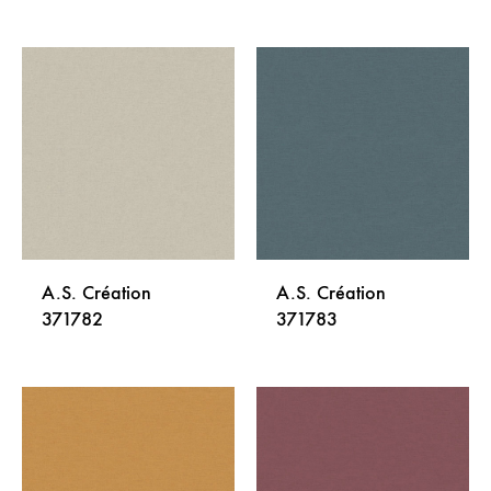
DODAJ
DODA
NA
NA
LISTU
LISTU
ŽELJA
ŽELJA
A.S. Création
A.S. Création
371782
371783
DODAJ
DODA
NA
NA
LISTU
LISTU
ŽELJA
ŽELJA