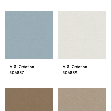
DODAJ
DODA
NA
NA
LISTU
LISTU
ŽELJA
ŽELJA
A.S. Création
A.S. Création
306887
306889
DODAJ
DODA
NA
NA
LISTU
LISTU
ŽELJA
ŽELJA