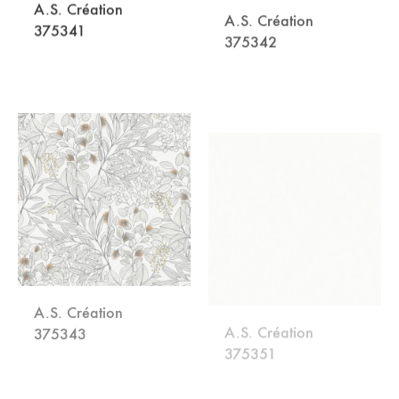
375341
375342
DODAJ
DODA
NA
NA
LISTU
LISTU
ŽELJA
ŽELJA
A.S. Création
A.S. Création
375343
375351
DODAJ
DODA
NA
NA