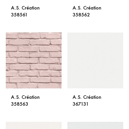
A.S. Création
A.S. Création
358561
358562
DODAJ
DODA
NA
NA
LISTU
LISTU
ŽELJA
ŽELJA
A.S. Création
A.S. Création
358563
367131
DODAJ
DODA