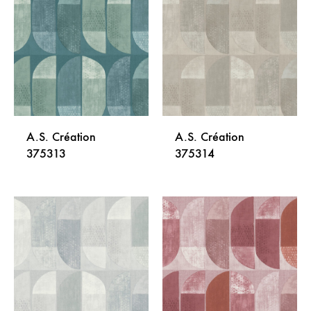
NA
NA
LISTU
LISTU
ŽELJA
ŽELJA
A.S. Création
A.S. Création
375313
375314
DODAJ
DODA
NA
NA
LISTU
LISTU
ŽELJA
ŽELJA