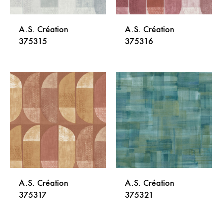
A.S. Création
A.S. Création
375315
375316
DODAJ
DODA
NA
NA
LISTU
LISTU
ŽELJA
ŽELJA
A.S. Création
A.S. Création
375317
375321