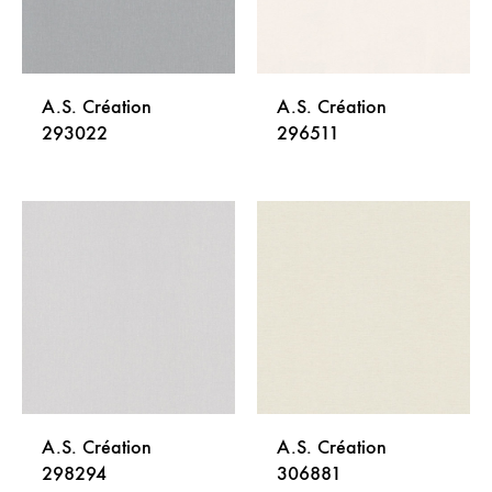
A.S. Création
A.S. Création
293022
296511
DODAJ
DODA
NA
NA
LISTU
LISTU
ŽELJA
ŽELJA
A.S. Création
A.S. Création
298294
306881