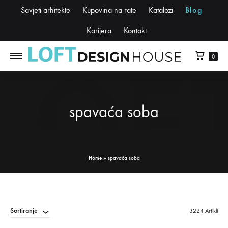
Savjeti arhitekte
Kupovina na rate
Katalozi
Blog
Karijera
Kontakt
0
spavaća soba
Home
»
spavaća soba
Sortiranje
3224 Artikli