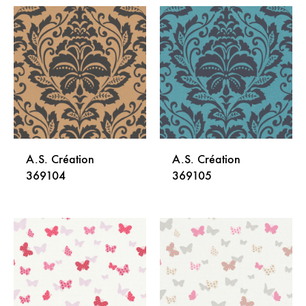
DODAJ
DODA
NA
NA
LISTU
LISTU
ŽELJA
ŽELJA
A.S. Création
A.S. Création
369104
369105
DODAJ
DODA
NA
NA
LISTU
LISTU
ŽELJA
ŽELJA