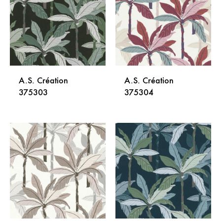
LISTU
LISTU
ŽELJA
ŽELJA
A.S. Création
A.S. Création
375303
375304
DODAJ
DODA
NA
NA
LISTU
LISTU
ŽELJA
ŽELJA