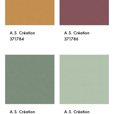
A.S. Création
A.S. Création
371784
371786
DODAJ
DODA
NA
NA
LISTU
LISTU
ŽELJA
ŽELJA
A.S. Création
A.S. Création