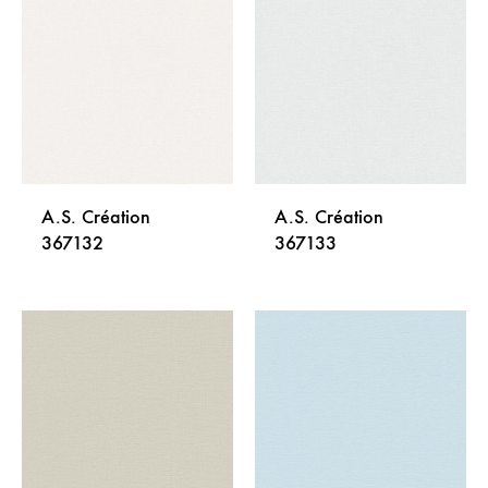
NA
NA
LISTU
LISTU
ŽELJA
ŽELJA
A.S. Création
A.S. Création
367132
367133
DODAJ
DODA
NA
NA
LISTU
LISTU
ŽELJA
ŽELJA