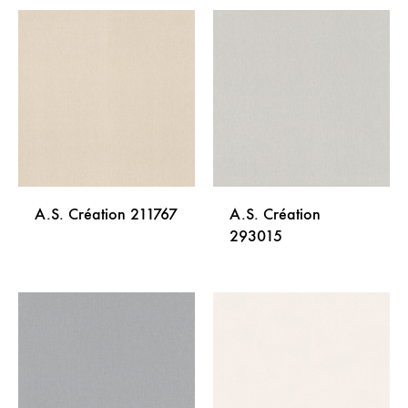
A.S. Création 211767
A.S. Création
293015
DODAJ
NA
DODA
LISTU
NA
ŽELJA
LISTU
ŽELJA