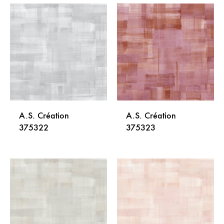
DODAJ
DODA
NA
NA
LISTU
LISTU
ŽELJA
ŽELJA
A.S. Création
A.S. Création
375322
375323
DODAJ
DODA
NA
NA
LISTU
LISTU
ŽELJA
ŽELJA