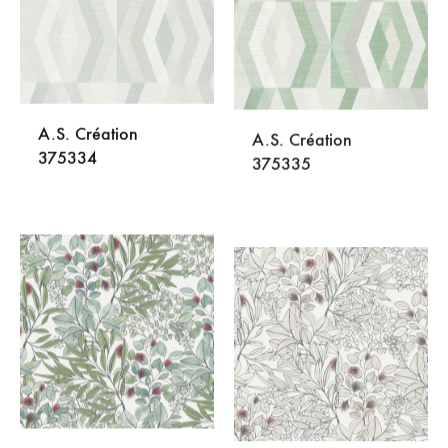
A.S. Création
A.S. Création
375334
375335
DODAJ
DODA
NA
NA
LISTU
LISTU
ŽELJA
ŽELJA
A.S. Création
A.S. Création