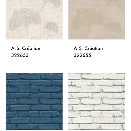
LISTU
LISTU
ŽELJA
ŽELJA
A.S. Création
A.S. Création
322653
322655
DODAJ
DODA
NA
NA
LISTU
LISTU
ŽELJA
ŽELJA