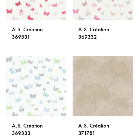
A.S. Création
A.S. Création
369331
369332
DODAJ
DODA
NA
NA
LISTU
LISTU
ŽELJA
ŽELJA
A.S. Création
A.S. Création
369333
371781