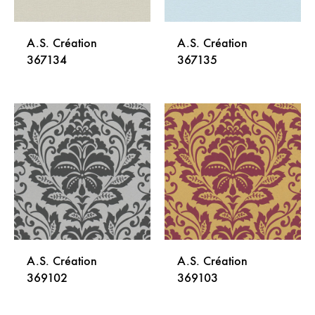
A.S. Création
A.S. Création
367134
367135
DODAJ
DODA
NA
NA
LISTU
LISTU
ŽELJA
ŽELJA
A.S. Création
A.S. Création
369102
369103