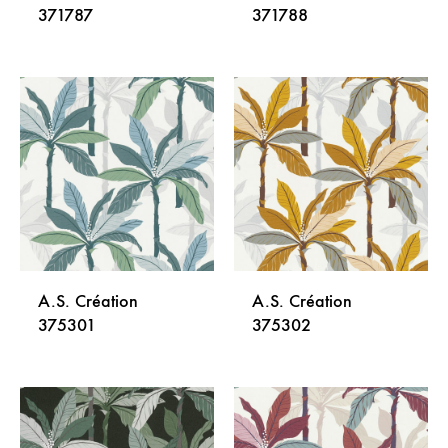
371787
371788
DODAJ
DODA
NA
NA
LISTU
LISTU
ŽELJA
ŽELJA
A.S. Création
A.S. Création
375301
375302
DODAJ
DODA
NA
NA