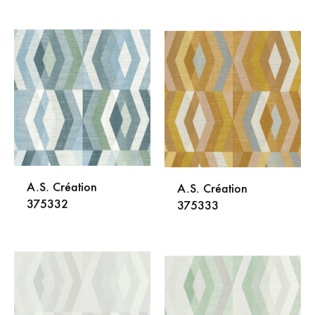
DODAJ
DODA
NA
NA
LISTU
LISTU
ŽELJA
ŽELJA
A.S. Création
A.S. Création
375332
375333
DODAJ
DODA
NA
NA
LISTU
LISTU
ŽELJA
ŽELJA