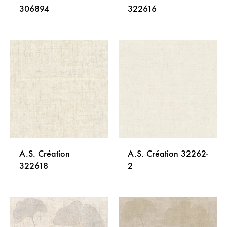
306894
322616
DODAJ
DODA
NA
NA
LISTU
LISTU
ŽELJA
ŽELJA
A.S. Création
A.S. Création 32262-
322618
2
DODAJ
DODA
NA
NA