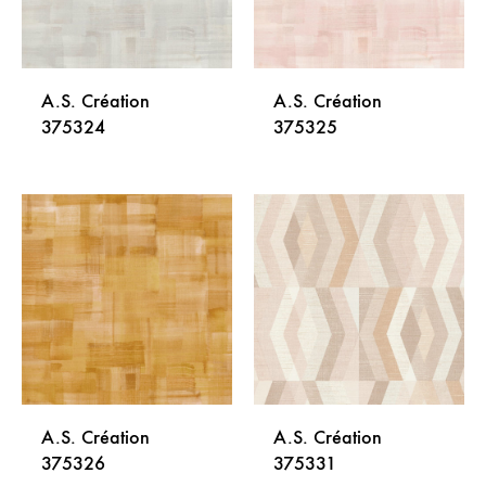
A.S. Création
A.S. Création
375324
375325
DODAJ
DODA
NA
NA
LISTU
LISTU
ŽELJA
ŽELJA
A.S. Création
A.S. Création
375326
375331