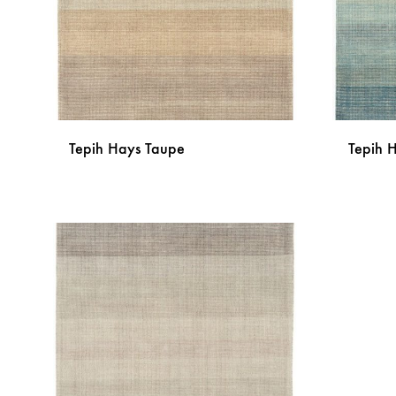
Tepih Hays Taupe
Tepih 
DODAJ
NA
LISTU
ŽELJA