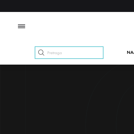
Products
NA
search