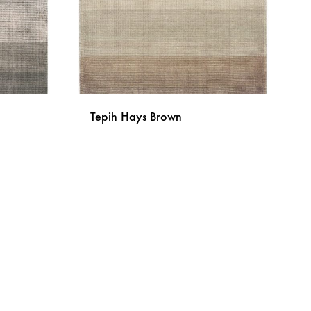
Tepih Hays Brown
DODAJ
DODAJ
NA
NA
LISTU
LISTU
ŽELJA
ŽELJA