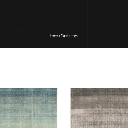
Home
»
Tepisi
»
Hays