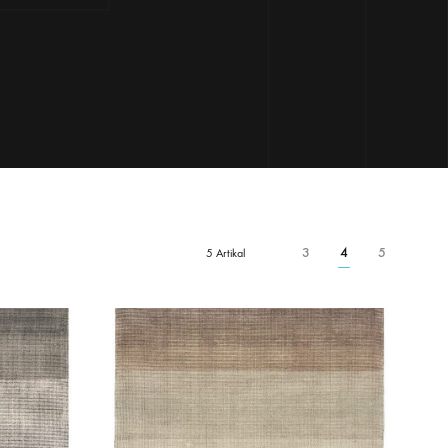
3
4
5
5 Artikal