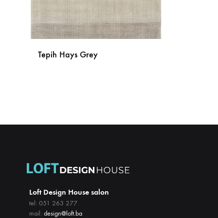
Tepih Hays Grey
DODAJ
NA
LISTU
ŽELJA
Loft Design House salon
tel: 051 263 277
mail:
design@loft.ba