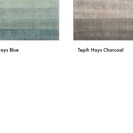
Hays Blue
Tepih Hays Charcoal
DODAJ
NA
LISTU
ŽELJA