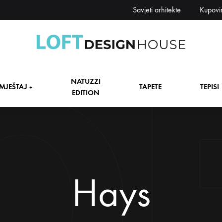
Savjeti arhitekte
Kupovi
Loft
Namještaj,
Design
tapete,
NATUZZI
House
tepisi
MJEŠTAJ
TAPETE
TEPISI
+
EDITION
dekori
i
zavjese,
dekoracije,
+
rasvjeta
+
Hays
+
+