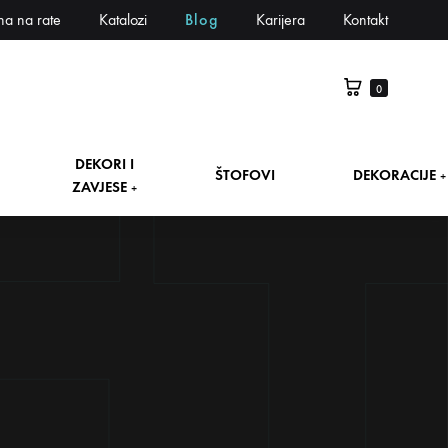
na na rate
Katalozi
Blog
Karijera
Kontakt
0
DEKORI I
ŠTOFOVI
DEKORACIJE
+
ZAVJESE
+