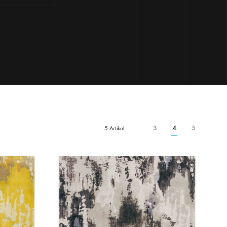
3
4
5
5 Artikal