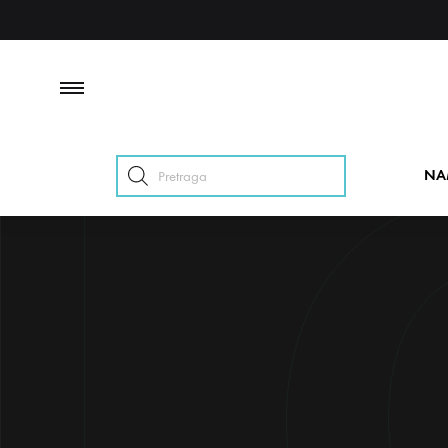
Products
NA
search