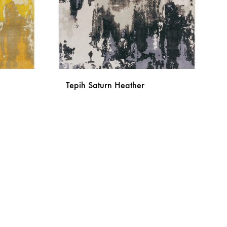
Tepih Saturn Heather
DODAJ
DODAJ
NA
NA
LISTU
LISTU
ŽELJA
ŽELJA