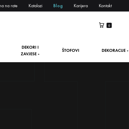
na na rate
Katalozi
Blog
Karijera
Kontakt
0
DEKORI I
ŠTOFOVI
DEKORACIJE
+
ZAVJESE
+