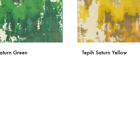
Saturn Green
Tepih Saturn Yellow
DODAJ
NA
LISTU
ŽELJA