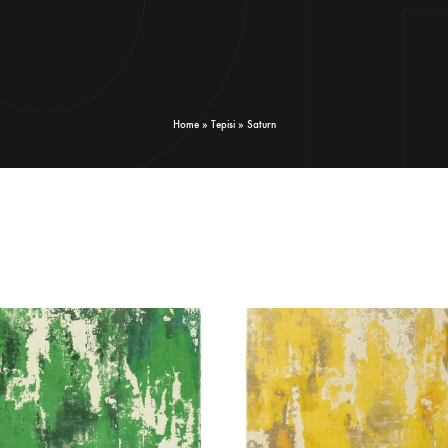
Home
»
Tepisi
»
Saturn