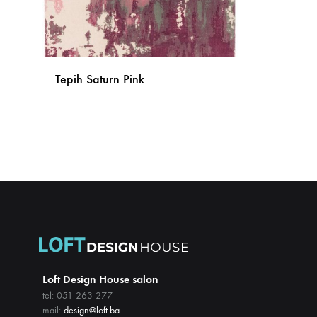
Tepih Saturn Pink
DODAJ
NA
LISTU
ŽELJA
Loft Design House salon
tel: 051 263 277
mail:
design@loft.ba