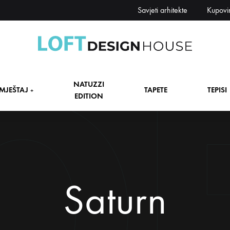
Savjeti arhitekte
Kupovi
Loft
Namještaj,
Design
tapete,
NATUZZI
House
tepisi
MJEŠTAJ
TAPETE
TEPISI
+
EDITION
dekori
i
zavjese,
dekoracije,
+
rasvjeta
+
Saturn
+
+