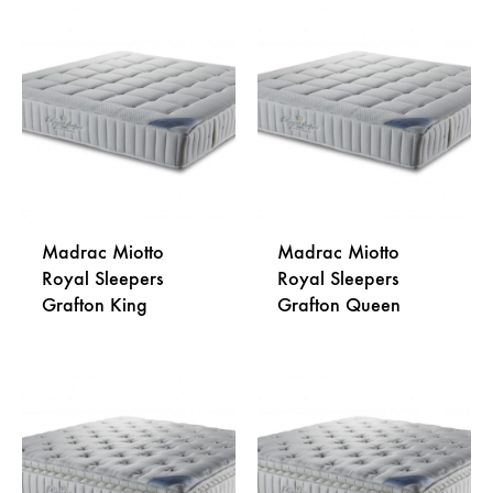
DODAJ
DODA
NA
NA
LISTU
LISTU
ŽELJA
ŽELJA
Madrac Miotto
Madrac Miotto
Royal Sleepers
Royal Sleepers
Grafton King
Grafton Queen
DODAJ
DODA
NA
NA
LISTU
LISTU
ŽELJA
ŽELJA