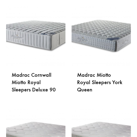
NA
LISTU
DODA
ŽELJA
NA
LISTU
ŽELJA
Madrac Cornwall
Madrac Miotto
Miotto Royal
Royal Sleepers York
Sleepers Deluxe 90
Queen
DODAJ
DODA
NA
NA
LISTU
LISTU
ŽELJA
ŽELJA