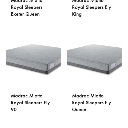
Madrac Miotto
Madrac Miotto
Royal Sleepers
Royal Sleepers Ely
Exeter Queen
King
DODAJ
DODA
NA
NA
LISTU
LISTU
ŽELJA
ŽELJA
Madrac Miotto
Madrac Miotto
Royal Sleepers Ely
Royal Sleepers Ely
90
Queen