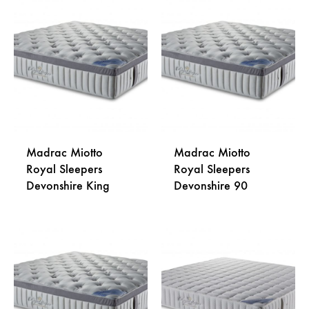
DODAJ
DODA
NA
NA
LISTU
LISTU
ŽELJA
ŽELJA
Madrac Miotto
Madrac Miotto
Royal Sleepers
Royal Sleepers
Devonshire King
Devonshire 90
DODAJ
DODA
NA
NA
LISTU
LISTU
ŽELJA
ŽELJA