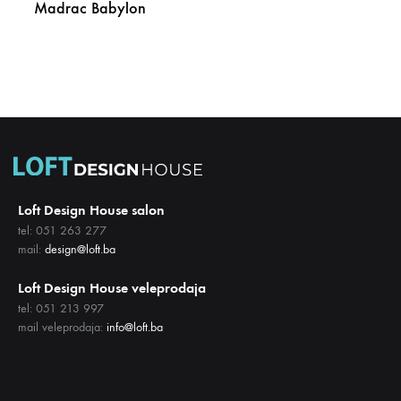
Madrac Babylon
DODAJ
NA
LISTU
ŽELJA
Loft Design House salon
tel: 051 263 277
mail:
design@loft.ba
Loft Design House veleprodaja
tel: 051 213 997
mail veleprodaja:
info@loft.ba