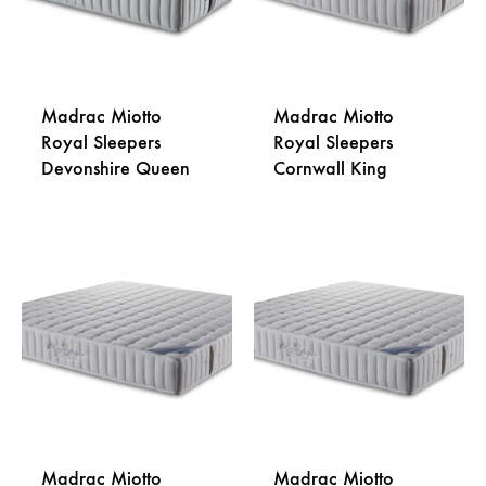
Madrac Miotto
Madrac Miotto
Royal Sleepers
Royal Sleepers
Devonshire Queen
Cornwall King
DODAJ
DODA
NA
NA
LISTU
LISTU
ŽELJA
ŽELJA
Madrac Miotto
Madrac Miotto