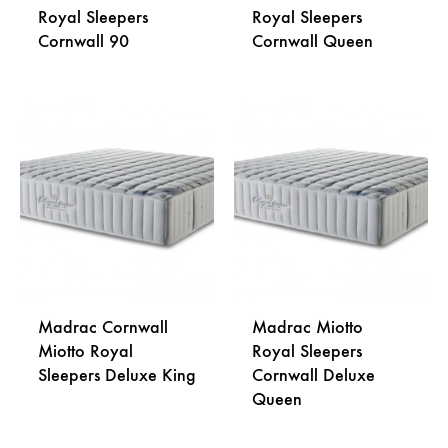
Royal Sleepers
Royal Sleepers
Cornwall 90
Cornwall Queen
DODAJ
DODA
NA
NA
LISTU
LISTU
ŽELJA
ŽELJA
Madrac Cornwall
Madrac Miotto
Miotto Royal
Royal Sleepers
Sleepers Deluxe King
Cornwall Deluxe
Queen