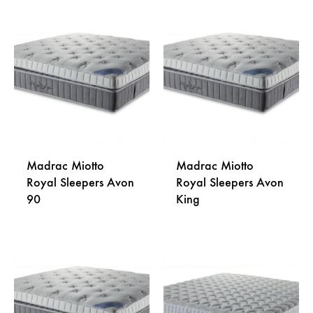
DODAJ
NA
DODA
LISTU
NA
ŽELJA
LISTU
ŽELJA
Madrac Miotto
Madrac Miotto
Royal Sleepers Avon
Royal Sleepers Avon
90
King
DODAJ
DODA
NA
NA
LISTU
LISTU
ŽELJA
ŽELJA