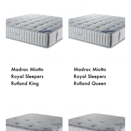
DODAJ
DODA
NA
NA
LISTU
LISTU
ŽELJA
ŽELJA
Madrac Miotto
Madrac Miotto
Royal Sleepers
Royal Sleepers
Rutland King
Rutland Queen
DODAJ
DODA
NA
NA
LISTU
LISTU
ŽELJA
ŽELJA