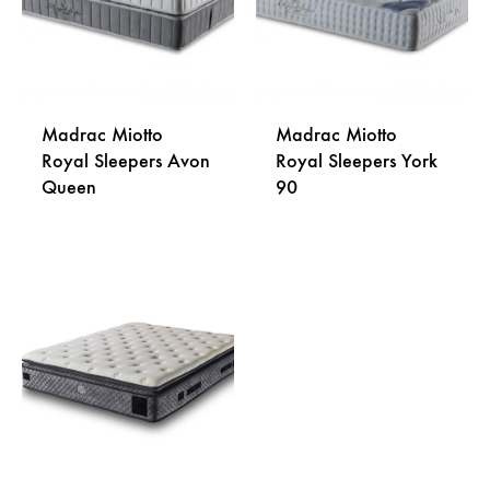
Madrac Miotto
Madrac Miotto
Royal Sleepers Avon
Royal Sleepers York
Queen
90
DODAJ
DODA
NA
NA
LISTU
LISTU
ŽELJA
ŽELJA