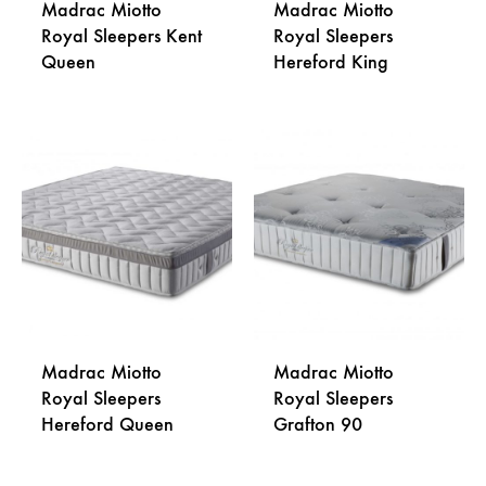
Madrac Miotto
Madrac Miotto
Royal Sleepers Kent
Royal Sleepers
Queen
Hereford King
DODAJ
DODA
NA
NA
LISTU
LISTU
ŽELJA
ŽELJA
Madrac Miotto
Madrac Miotto
Royal Sleepers
Royal Sleepers
Hereford Queen
Grafton 90