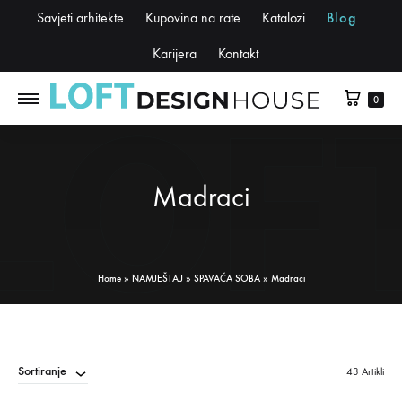
Savjeti arhitekte
Kupovina na rate
Katalozi
Blog
Karijera
Kontakt
0
Madraci
Home
»
NAMJEŠTAJ
»
SPAVAĆA SOBA
»
Madraci
Sortiranje
43 Artikli