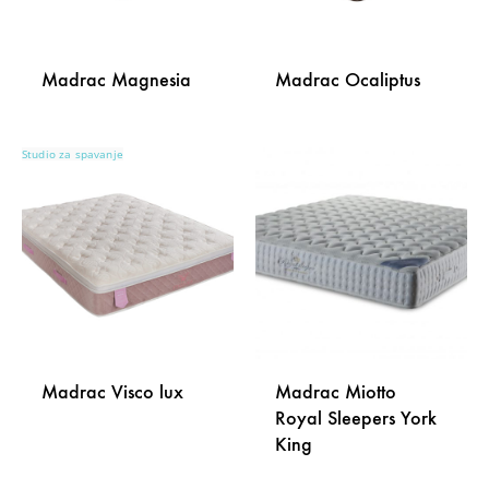
Madrac Magnesia
Madrac Ocaliptus
Studio za spavanje
DODAJ
DODA
NA
NA
LISTU
LISTU
ŽELJA
ŽELJA
Madrac Visco lux
Madrac Miotto
Royal Sleepers York
King
DODAJ