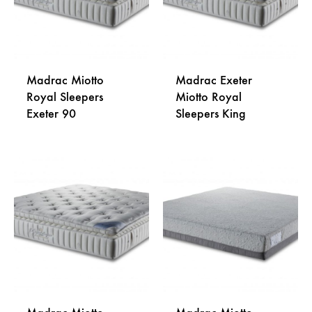
Madrac Miotto
Madrac Exeter
Royal Sleepers
Miotto Royal
Exeter 90
Sleepers King
DODAJ
DODA
NA
NA
LISTU
LISTU
ŽELJA
ŽELJA