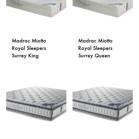
Madrac Miotto
Madrac Miotto
Royal Sleepers
Royal Sleepers
Surrey King
Surrey Queen
DODAJ
DODA
NA
NA
LISTU
LISTU
ŽELJA
ŽELJA