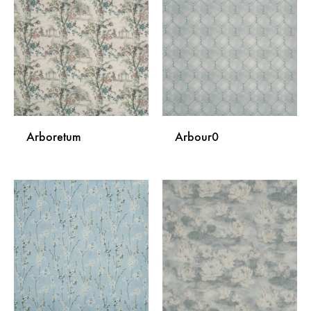
NA
NA
LISTU
LISTU
ŽELJA
ŽELJA
Arboretum
Arbour0
DODAJ
DODA
NA
NA
LISTU
LISTU
ŽELJA
ŽELJA