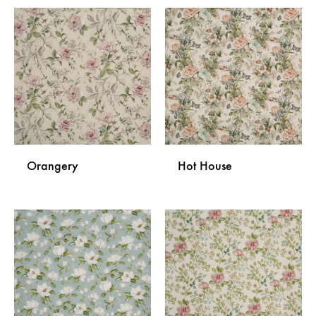
Orangery
Hot House
DODAJ
DODA
NA
NA
LISTU
LISTU
ŽELJA
ŽELJA