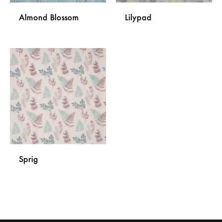
Almond Blossom
Lilypad
DODAJ
DODA
NA
NA
LISTU
LISTU
ŽELJA
ŽELJA
Sprig
DODAJ
NA
LISTU