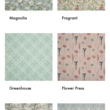
Magnolia
Fragrant
DODAJ
DODA
NA
NA
LISTU
LISTU
ŽELJA
ŽELJA
Greenhouse
Flower Press
DODAJ
DODA