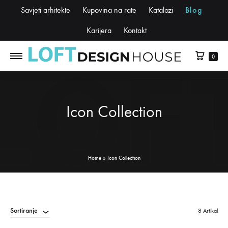
Savjeti arhitekte
Kupovina na rate
Katalozi
Blog
Karijera
Kontakt
0
Icon Collection
Home
»
Icon Collection
Sortiranje
8 Artikal