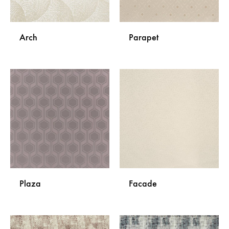
Arch
Parapet
DODAJ
DODA
NA
NA
LISTU
LISTU
ŽELJA
ŽELJA
Plaza
Facade
DODAJ
DODA