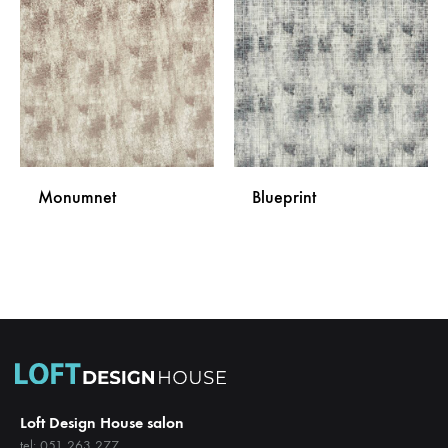
NA
NA
LISTU
LISTU
ŽELJA
ŽELJA
Monumnet
Blueprint
DODAJ
DODA
NA
NA
LISTU
LISTU
ŽELJA
ŽELJA
Loft Design House salon
tel: 051 263 277