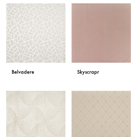
Belvadere
Skyscrapr
DODAJ
DODA
NA
NA
LISTU
LISTU
ŽELJA
ŽELJA