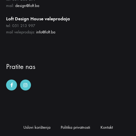
mail:
design@loft.ba
Loft Design House veleprodaja
tel: 051 213 997
mail veleprodaja:
info@loft.ba
Pratite nas
Uslovi korištenja
Politika privatnosti
Kontakt