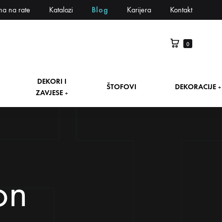
na na rate
Katalozi
Blog
Karijera
Kontakt
0
DEKORI I
ŠTOFOVI
DEKORACIJE
+
ZAVJESE
+
on