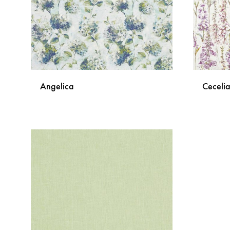
Angelica
Ceceli
DODAJ
NA
LISTU
ŽELJA