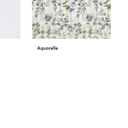
Aquarelle
DODAJ
DODAJ
NA
NA
LISTU
LISTU
ŽELJA
ŽELJA