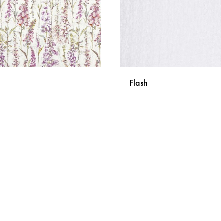
a
Flash
DODAJ
NA
LISTU
ŽELJA