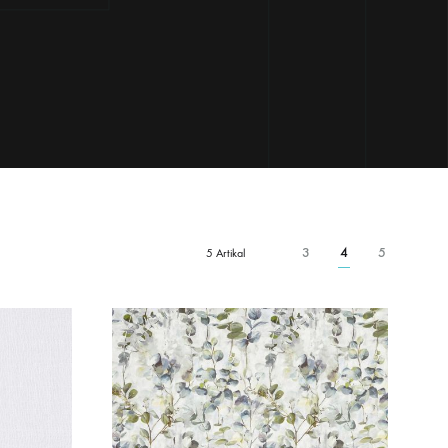
3
4
5
5 Artikal