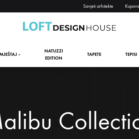
Savjeti arhitekte
Kupovi
Loft
Namještaj,
Design
tapete,
NATUZZI
House
tepisi
MJEŠTAJ
TAPETE
TEPISI
+
EDITION
dekori
i
zavjese,
dekoracije,
+
rasvjeta
+
alibu Collecti
+
+