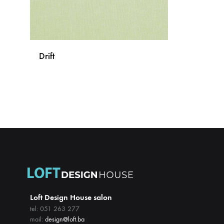
Drift
DODAJ
NA
LISTU
ŽELJA
Loft Design House salon
tel: 051 263 277
mail:
design@loft.ba