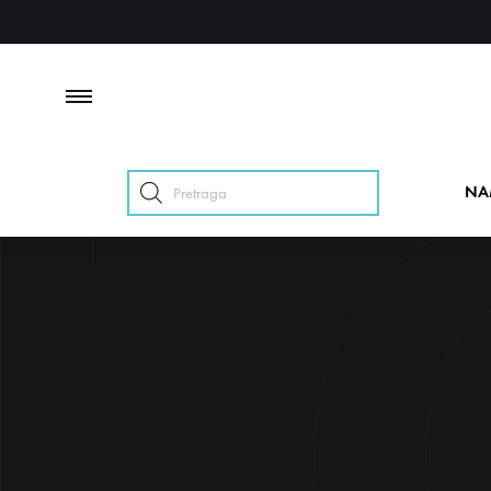
Products
NA
search