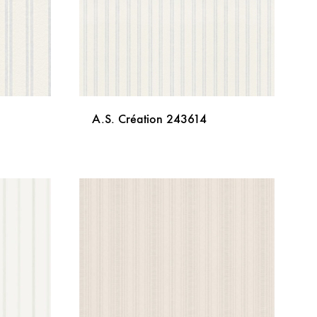
A.S. Création 243614
DODAJ
DODAJ
NA
NA
LISTU
LISTU
ŽELJA
ŽELJA