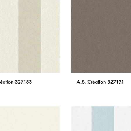
LISTU
ŽELJA
réation 327183
A.S. Création 327191
DODAJ
NA
LISTU
ŽELJA