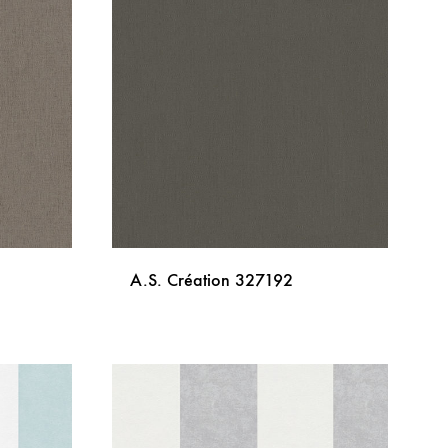
LISTU
LISTU
ŽELJA
ŽELJA
A.S. Création 327192
DODAJ
DODAJ
NA
NA
LISTU
LISTU
ŽELJA
ŽELJA