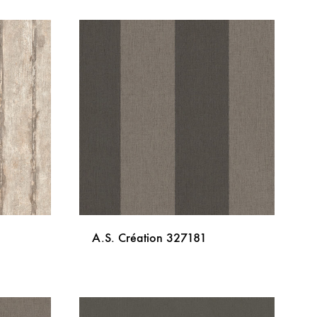
DODAJ
DODAJ
NA
NA
LISTU
LISTU
ŽELJA
ŽELJA
A.S. Création 327181
DODAJ
DODAJ
NA
NA