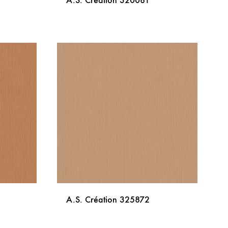
A.S. Création 320081
DODAJ
DODAJ
NA
NA
LISTU
LISTU
ŽELJA
ŽELJA
A.S. Création 325872