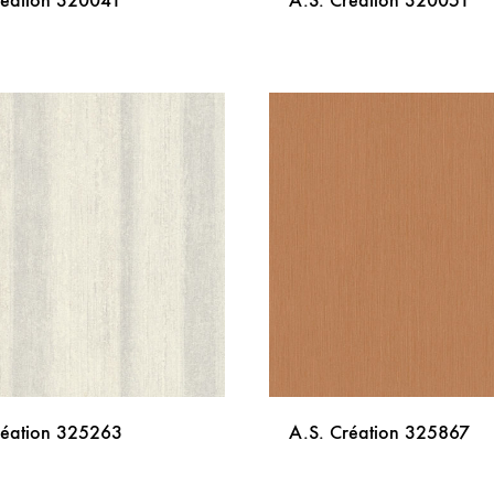
réation 320041
A.S. Création 320051
DODAJ
NA
LISTU
ŽELJA
réation 325263
A.S. Création 325867