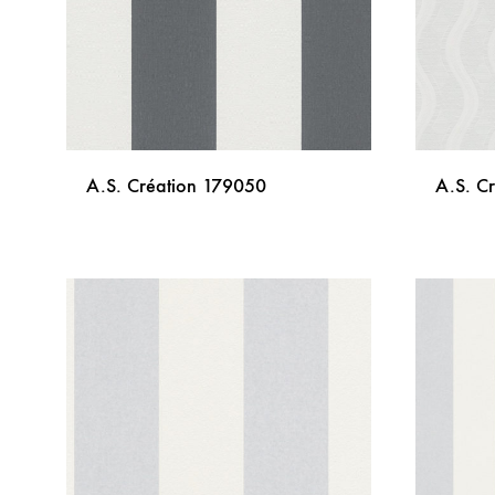
A.S. Création 179050
A.S. C
DODAJ
NA
LISTU
ŽELJA