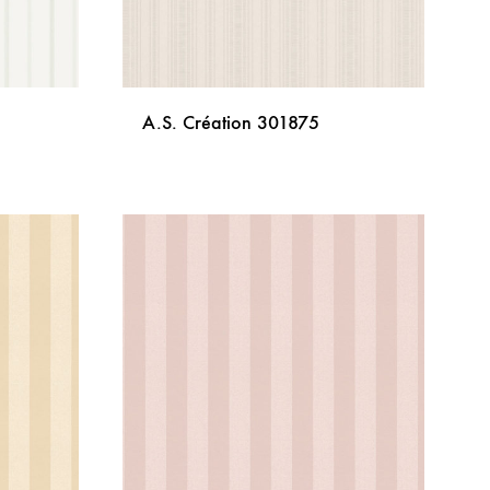
A.S. Création 301875
DODAJ
DODAJ
NA
NA
LISTU
LISTU
ŽELJA
ŽELJA