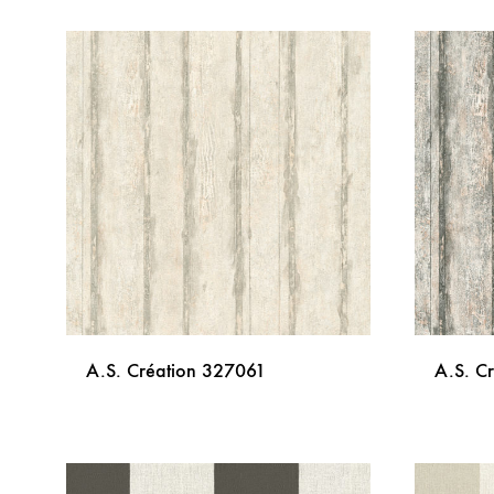
DODAJ
NA
LISTU
ŽELJA
A.S. Création 327061
A.S. C
DODAJ
NA