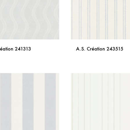
réation 241313
A.S. Création 243515
DODAJ
NA
LISTU
ŽELJA