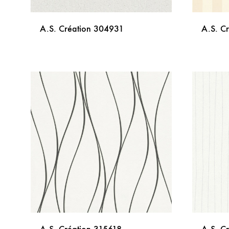
A.S. Création 304931
A.S. C
DODAJ
NA
LISTU
ŽELJA