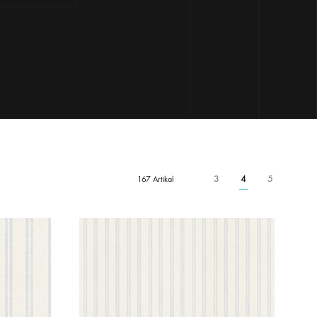
3
4
5
167 Artikal