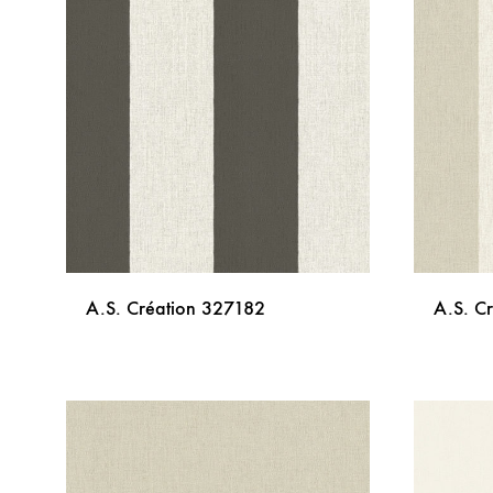
LISTU
ŽELJA
A.S. Création 327182
A.S. C
DODAJ
NA
LISTU
ŽELJA