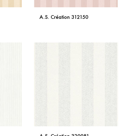
A.S. Création 312150
DODAJ
DODAJ
NA
NA
LISTU
LISTU
ŽELJA
ŽELJA