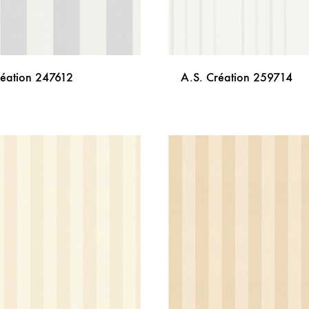
réation 247612
A.S. Création 259714
DODAJ
NA
LISTU
ŽELJA