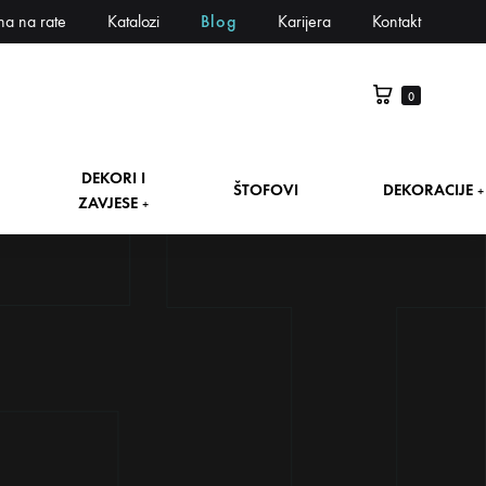
na na rate
Katalozi
Blog
Karijera
Kontakt
0
DEKORI I
ŠTOFOVI
DEKORACIJE
+
ZAVJESE
+