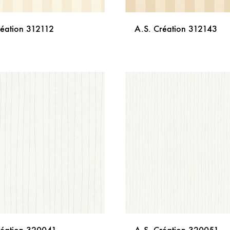
réation 312112
A.S. Création 312143
DODAJ
NA
LISTU
ŽELJA