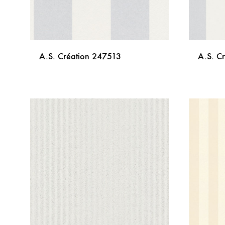
A.S. Création 247513
A.S. C
DODAJ
NA
LISTU
ŽELJA