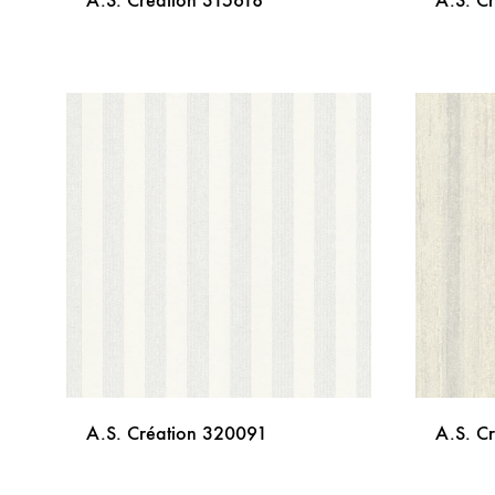
A.S. Création 315618
A.S. C
DODAJ
NA
LISTU
ŽELJA
A.S. Création 320091
A.S. C