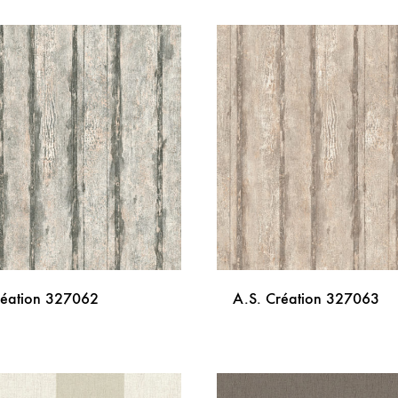
DODAJ
NA
LISTU
ŽELJA
réation 327062
A.S. Création 327063
DODAJ
NA