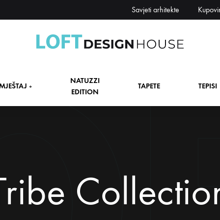
Savjeti arhitekte
Kupovi
Loft
Namještaj,
Design
tapete,
NATUZZI
House
tepisi
MJEŠTAJ
TAPETE
TEPISI
+
EDITION
dekori
i
zavjese,
dekoracije,
+
rasvjeta
+
Tribe Collectio
+
+