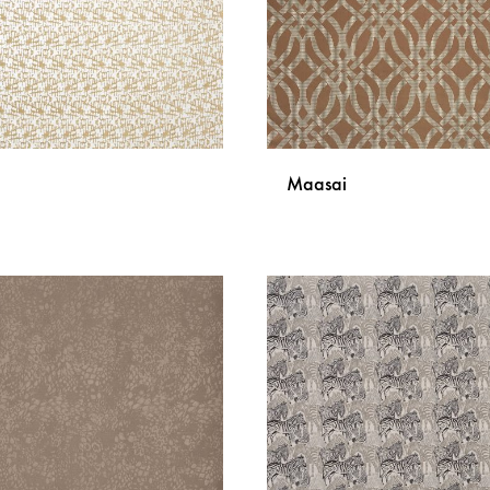
Maasai
DODAJ
NA
LISTU
ŽELJA