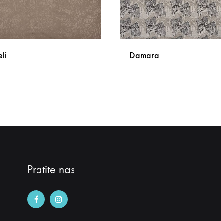
li
Damara
DODAJ
NA
LISTU
ŽELJA
Pratite nas