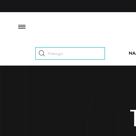
Products
NA
search