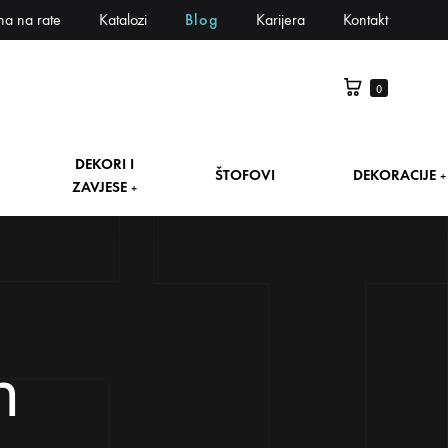
na na rate
Katalozi
Blog
Karijera
Kontakt
0
DEKORI I
ŠTOFOVI
DEKORACIJE
+
ZAVJESE
+
n