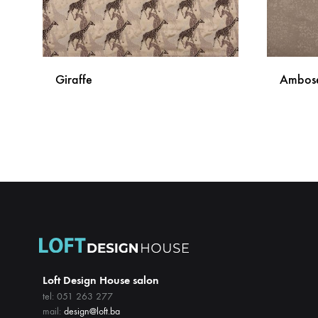
Giraffe
Ambose
DODAJ
NA
LISTU
ŽELJA
Loft Design House salon
tel: 051 263 277
mail:
design@loft.ba