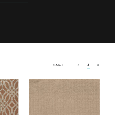
3
4
5
8 Artikal