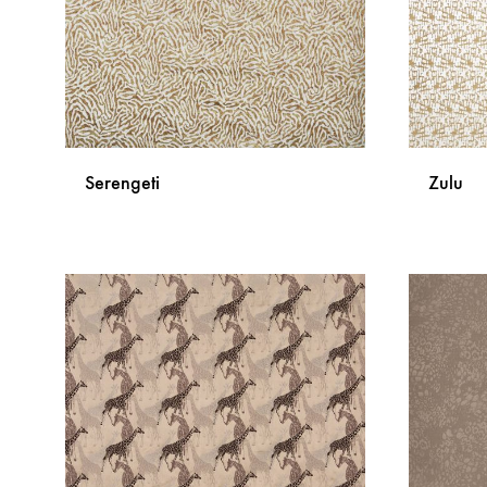
Serengeti
Zulu
DODAJ
NA
LISTU
ŽELJA