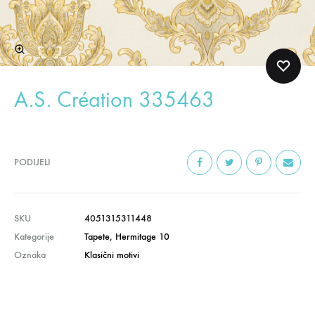
A.S. Création 335463
PODIJELI
SKU
4051315311448
Kategorije
Tapete
,
Hermitage 10
Oznaka
Klasični motivi