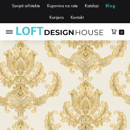
Savjeti arhitekte
Kupovina na rate
Katalozi
Blog
Karijera
Kontakt
0