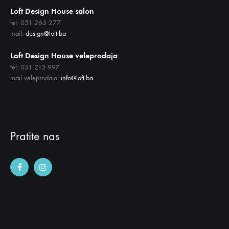
Loft Design House salon
tel: 051 263 277
mail:
design@loft.ba
Loft Design House veleprodaja
tel: 051 213 997
mail veleprodaja:
info@loft.ba
Pratite nas