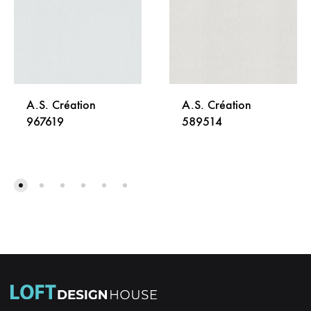
A.S. Création
A.S. Création
967619
589514
DODAJ
DODA
NA
NA
LISTU
LISTU
ŽELJA
ŽELJA