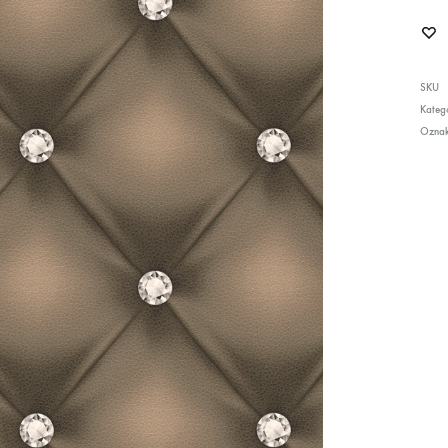
SKU
Katego
Ozna