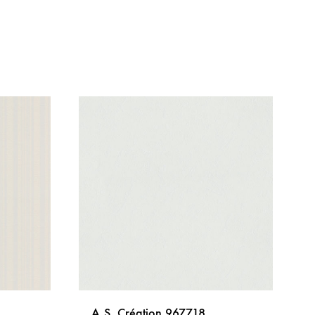
A.S. Création 967718