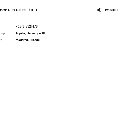
DODAJ NA LISTU ŽELJA
PODIJELI
4051315321478
rije
Tapete
,
Hermitage 10
ka
moderna
,
Priroda