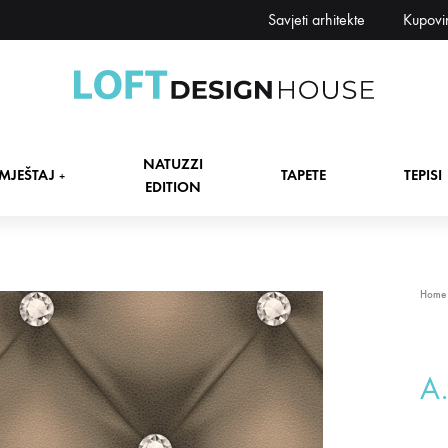
Savjeti arhitekte
Kupovi
Loft
Namještaj,
Design
tapete,
NATUZZI
House
tepisi
MJEŠTAJ
TAPETE
TEPISI
+
EDITION
dekori
i
zavjese,
dekoracije,
+
Home
rasvjeta
+
A.
+
+