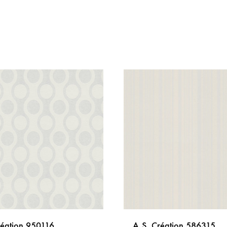
réation 950116
A.S. Création 586315