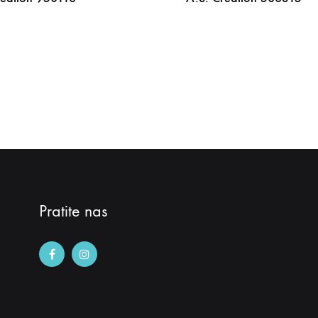
DODAJ
NA
LISTU
ŽELJA
Pratite nas