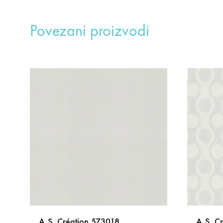
Povezani proizvodi
A.S. Création 573018
A.S. C