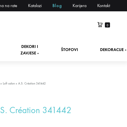
na na rate
Katalozi
Blog
Karijera
Kontakt
0
DEKORI I
ŠTOFOVI
DEKORACIJE
+
ZAVJESE
+
»
Loft salon
»
A.S. Création 341442
S. Création 341442