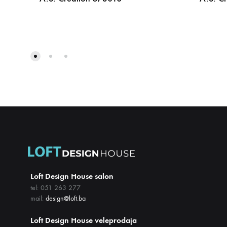
DODAJ
NA
LISTU
ŽELJA
Loft Design House salon
tel: 051 263 277
mail:
design@loft.ba
Loft Design House veleprodaja