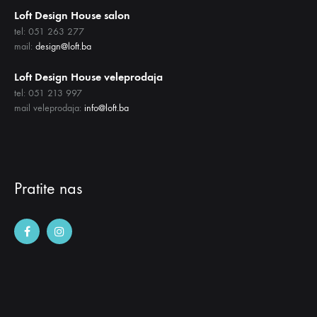
Loft Design House salon
tel: 051 263 277
mail:
design@loft.ba
Loft Design House veleprodaja
tel: 051 213 997
mail veleprodaja:
info@loft.ba
Pratite nas