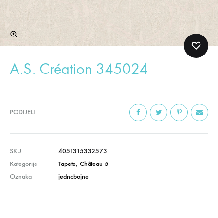
A.S. Création 345024
PODIJELI
SKU
4051315332573
Kategorije
Tapete
,
Château 5
Oznaka
jednobojne