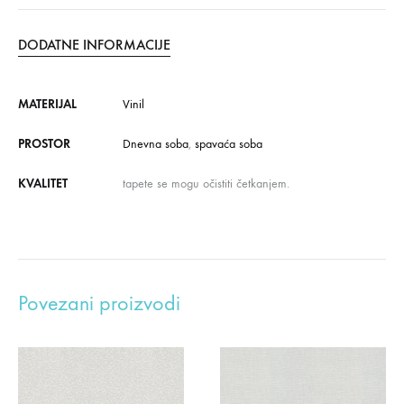
DODATNE INFORMACIJE
MATERIJAL
Vinil
PROSTOR
Dnevna soba
,
spavaća soba
KVALITET
tapete se mogu očistiti četkanjem.
Povezani proizvodi