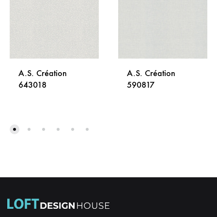
A.S. Création
A.S. Création
643018
590817
DODAJ
DODA
NA
NA
LISTU
LISTU
ŽELJA
ŽELJA