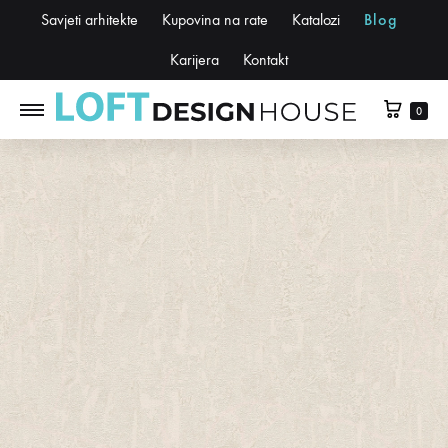
Savjeti arhitekte
Kupovina na rate
Katalozi
Blog
Karijera
Kontakt
0