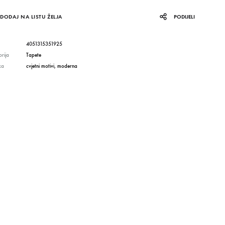
DODAJ NA LISTU ŽELJA
PODIJELI
4051315351925
rija
Tapete
ka
cvjetni motivi
,
moderna