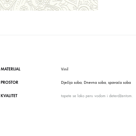
MATERIJAL
Vinil
PROSTOR
Dječija soba
,
Dnevna soba
,
spavaća soba
KVALITET
tapete se lako peru vodom i deterdžentom.