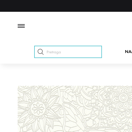
Products
NA
search