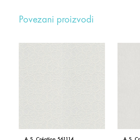
Povezani proizvodi
A.S. Création 561114
A.S. C