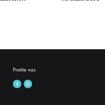
DODAJ
NA
LISTU
ŽELJA
Pratite nas