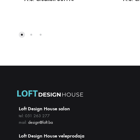
DODAJ
NA
LISTU
ŽELJA
Loft Design House salon
tel: 051 263 277
mail:
design@loft.ba
Loft Design House veleprodaja