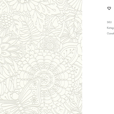
SKU
Katego
Ozna