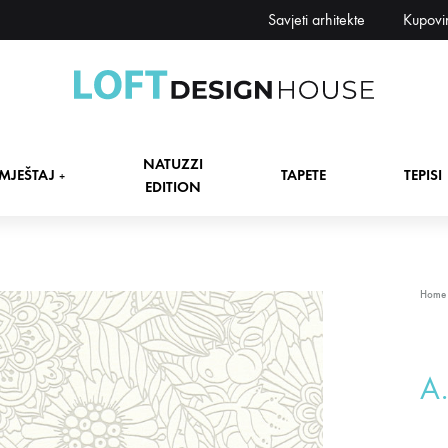
Savjeti arhitekte
Kupovi
Loft
Namještaj,
Design
tapete,
NATUZZI
House
tepisi
MJEŠTAJ
TAPETE
TEPISI
+
EDITION
dekori
i
zavjese,
dekoracije,
+
Home
rasvjeta
+
A.
+
+