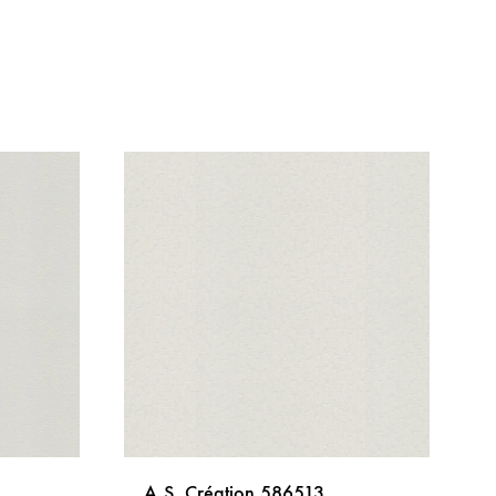
A.S. Création 586513