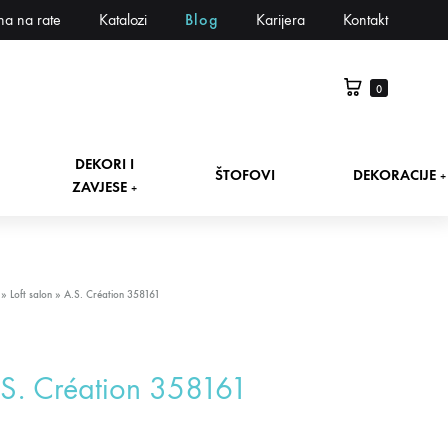
na na rate
Katalozi
Blog
Karijera
Kontakt
0
DEKORI I
ŠTOFOVI
DEKORACIJE
+
ZAVJESE
+
»
Loft salon
»
A.S. Création 358161
S. Création 358161