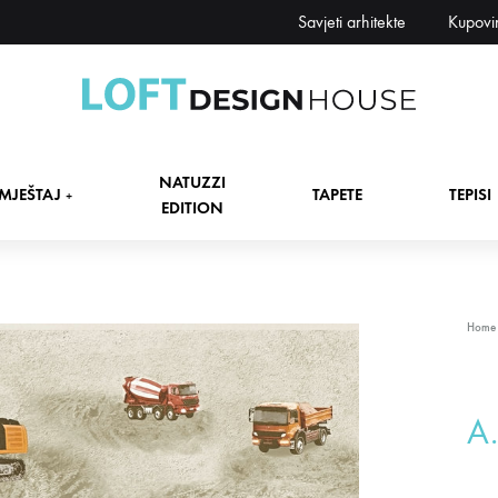
Savjeti arhitekte
Kupovi
Loft
Namještaj,
Design
tapete,
NATUZZI
House
tepisi
MJEŠTAJ
TAPETE
TEPISI
+
EDITION
dekori
i
zavjese,
dekoracije,
+
Home
rasvjeta
+
A.
+
+