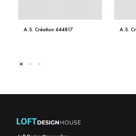
A.S. Création 644817
A.S. C
DODAJ
NA
LISTU
ŽELJA