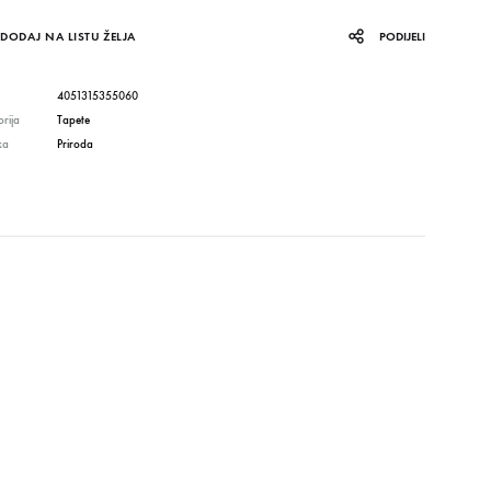
DODAJ NA LISTU ŽELJA
PODIJELI
4051315355060
rija
Tapete
ka
Priroda