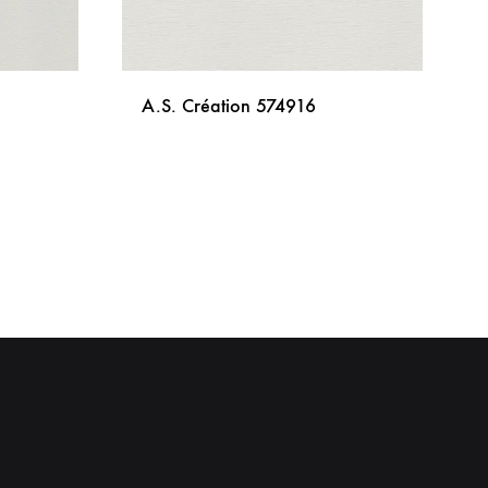
A.S. Création 574916
DODAJ
DODAJ
NA
NA
LISTU
LISTU
ŽELJA
ŽELJA