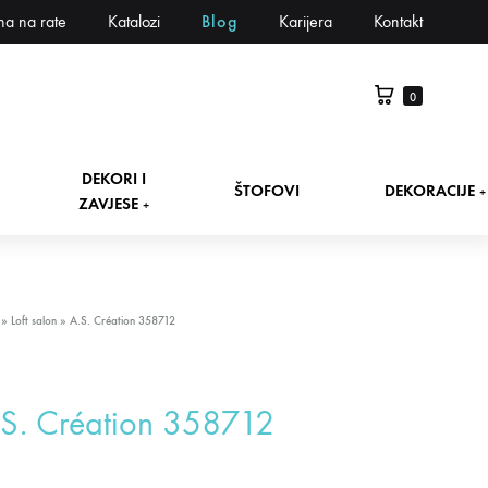
na na rate
Katalozi
Blog
Karijera
Kontakt
0
DEKORI I
ŠTOFOVI
DEKORACIJE
+
ZAVJESE
+
»
Loft salon
»
A.S. Création 358712
S. Création 358712