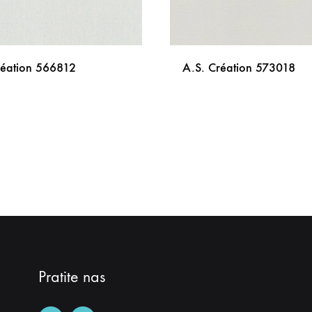
réation 566812
A.S. Création 573018
DODAJ
NA
LISTU
ŽELJA
Pratite nas