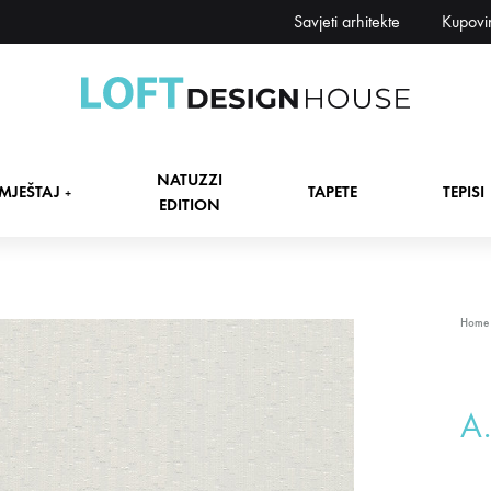
Savjeti arhitekte
Kupovi
Loft
Namještaj,
Design
tapete,
NATUZZI
House
tepisi
MJEŠTAJ
TAPETE
TEPISI
+
EDITION
dekori
i
zavjese,
dekoracije,
+
Home
rasvjeta
+
A.
+
+