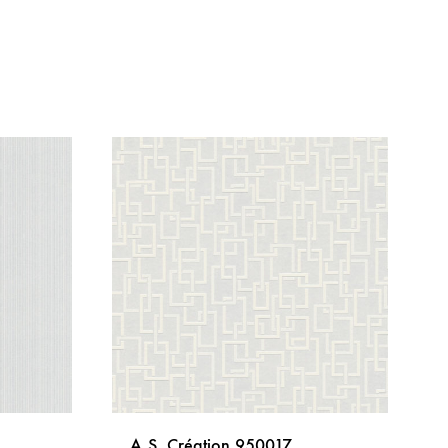
A.S. Création 950017