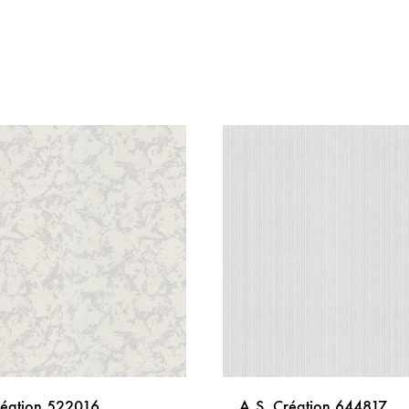
réation 522016
A.S. Création 644817