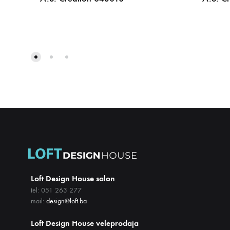
DODAJ
NA
LISTU
ŽELJA
Loft Design House salon
tel: 051 263 277
mail:
design@loft.ba
Loft Design House veleprodaja