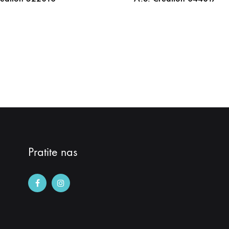
DODAJ
NA
LISTU
ŽELJA
Pratite nas