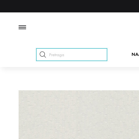
Products
NA
search