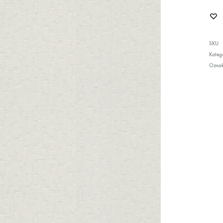
SKU
Katego
Ozna