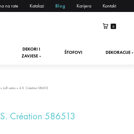
na na rate
Katalozi
Blog
Karijera
Kontakt
0
DEKORI I
ŠTOFOVI
DEKORACIJE
+
ZAVJESE
+
»
Loft salon
»
A.S. Création 586513
S. Création 586513