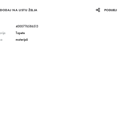
DODAJ NA LISTU ŽELJA
PODIJELI
4000776586513
rija
Tapete
ka
materijali