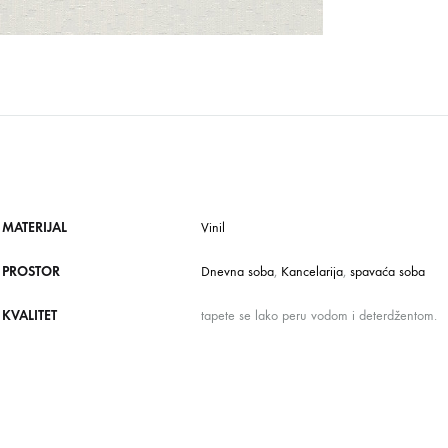
MATERIJAL
Vinil
PROSTOR
Dnevna soba
,
Kancelarija
,
spavaća soba
KVALITET
tapete se lako peru vodom i deterdžentom.