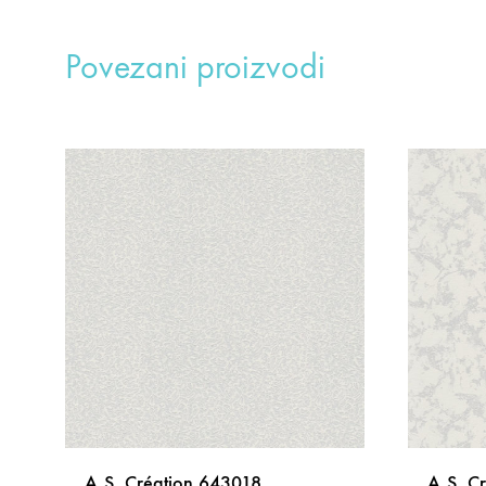
Povezani proizvodi
A.S. Création 643018
A.S. C