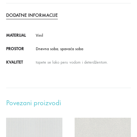
DODATNE INFORMACIJE
MATERIJAL
Vinil
PROSTOR
Dnevna soba
,
spavaća soba
KVALITET
tapete se lako peru vodom i deterdžentom.
Povezani proizvodi