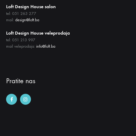
Loft Design House salon
tel: 051 263 277
mail:
design@loft.ba
Loft Design House veleprodaja
tel: 051 213 997
mail veleprodaja:
info@loft.ba
Pratite nas