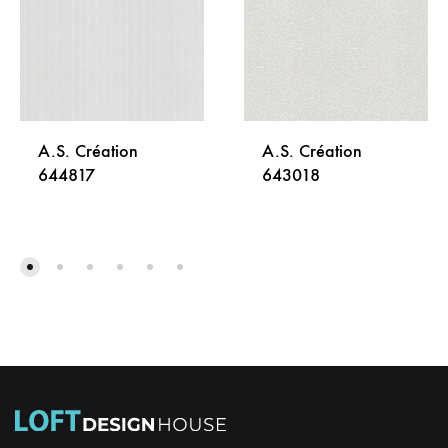
A.S. Création
A.S. Création
644817
643018
DODAJ
DODA
NA
NA
LISTU
LISTU
ŽELJA
ŽELJA