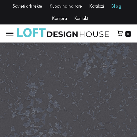
Savjeti arhitekte
Kupovina na rate
Katalozi
Blog
Karijera
Kontakt
0