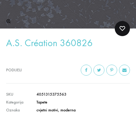
A.S. Création 360826
PODIJELI
SKU
4051315375563
Kategorija
Tapete
Oznaka
cvjetni motivi
,
moderna