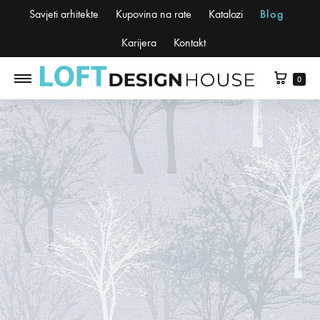
Savjeti arhitekte
Kupovina na rate
Katalozi
Blog
Karijera
Kontakt
0