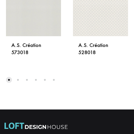
A.S. Création
A.S. Création
573018
528018
DODAJ
DODA
NA
NA
LISTU
LISTU
ŽELJA
ŽELJA