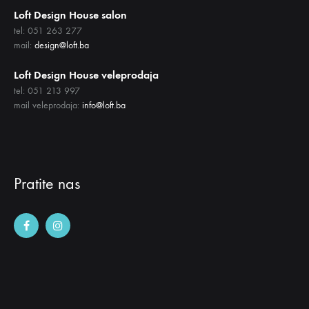
Loft Design House salon
tel: 051 263 277
mail:
design@loft.ba
Loft Design House veleprodaja
tel: 051 213 997
mail veleprodaja:
info@loft.ba
Pratite nas