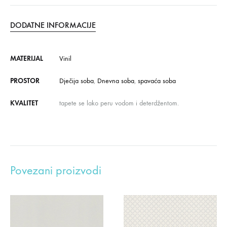
DODATNE INFORMACIJE
MATERIJAL
Vinil
PROSTOR
Dječija soba
,
Dnevna soba
,
spavaća soba
KVALITET
tapete se lako peru vodom i deterdžentom.
Povezani proizvodi