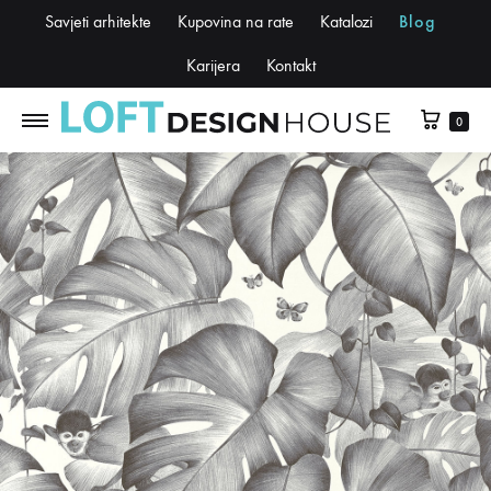
Savjeti arhitekte
Kupovina na rate
Katalozi
Blog
Karijera
Kontakt
0