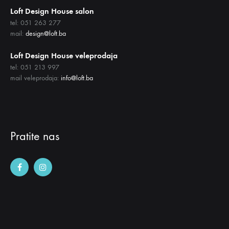
Loft Design House salon
tel: 051 263 277
mail:
design@loft.ba
Loft Design House veleprodaja
tel: 051 213 997
mail veleprodaja:
info@loft.ba
Pratite nas