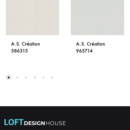
A.S. Création
A.S. Création
586315
965714
DODAJ
DODA
NA
NA
LISTU
LISTU
ŽELJA
ŽELJA