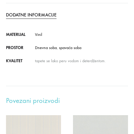
DODATNE INFORMACIJE
MATERIJAL
Vinil
PROSTOR
Dnevna soba
,
spavaća soba
KVALITET
tapete se lako peru vodom i deterdžentom.
Povezani proizvodi