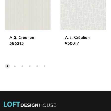
A.S. Création
A.S. Création
586315
950017
DODAJ
DODA
NA
NA
LISTU
LISTU
ŽELJA
ŽELJA