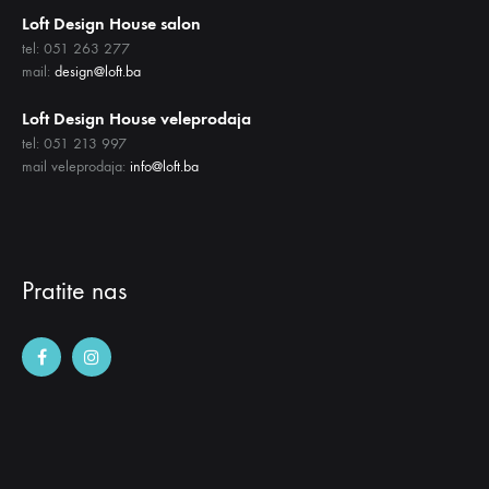
Loft Design House salon
tel: 051 263 277
mail:
design@loft.ba
Loft Design House veleprodaja
tel: 051 213 997
mail veleprodaja:
info@loft.ba
Pratite nas