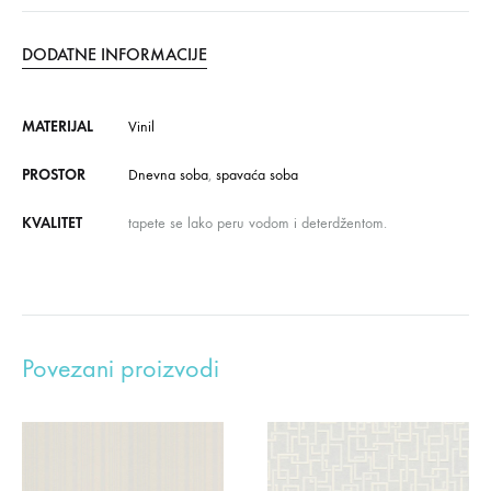
DODATNE INFORMACIJE
MATERIJAL
Vinil
PROSTOR
Dnevna soba
,
spavaća soba
KVALITET
tapete se lako peru vodom i deterdžentom.
Povezani proizvodi