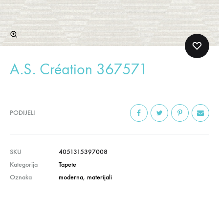
A.S. Création 367571
PODIJELI
SKU
4051315397008
Kategorija
Tapete
Oznaka
moderna
,
materijali