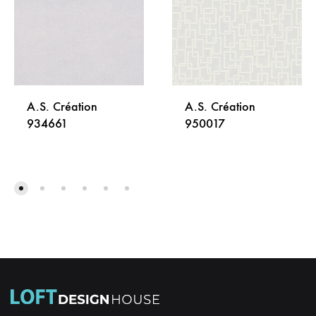
A.S. Création
A.S. Création
934661
950017
DODAJ
DODA
NA
NA
LISTU
LISTU
ŽELJA
ŽELJA