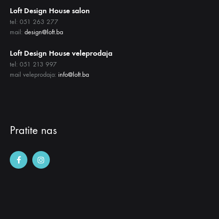
Loft Design House salon
tel: 051 263 277
mail:
design@loft.ba
Loft Design House veleprodaja
tel: 051 213 997
mail veleprodaja:
info@loft.ba
Pratite nas