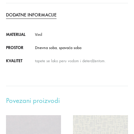
DODATNE INFORMACIJE
MATERIJAL
Vinil
PROSTOR
Dnevna soba
,
spavaća soba
KVALITET
tapete se lako peru vodom i deterdžentom.
Povezani proizvodi