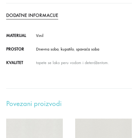
DODATNE INFORMACIJE
MATERIJAL
Vinil
PROSTOR
Dnevna soba
,
kupatilo
,
spavaća soba
KVALITET
tapete se lako peru vodom i deterdžentom.
Povezani proizvodi