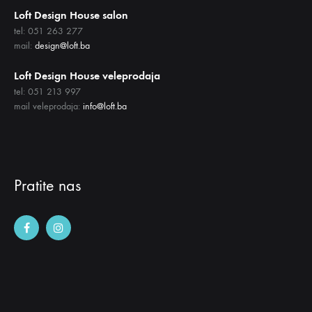
Loft Design House salon
tel: 051 263 277
mail:
design@loft.ba
Loft Design House veleprodaja
tel: 051 213 997
mail veleprodaja:
info@loft.ba
Pratite nas