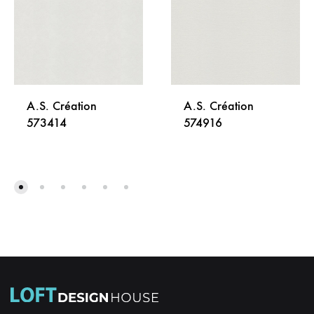
A.S. Création
A.S. Création
573414
574916
DODAJ
DODA
NA
NA
LISTU
LISTU
ŽELJA
ŽELJA