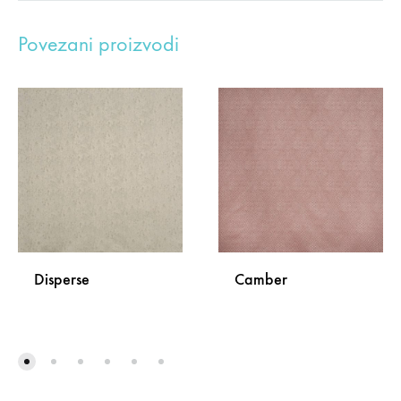
Povezani proizvodi
Disperse
Camber
DODAJ
DODA
NA
NA