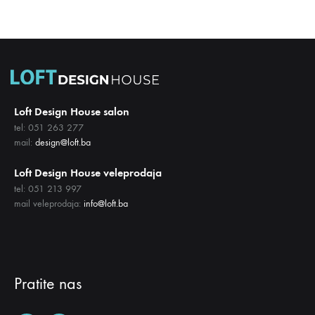
LISTU
LISTU
ŽELJA
ŽELJA
Loft Design House salon
tel: 051 263 277
mail:
design@loft.ba
Loft Design House veleprodaja
tel: 051 213 997
mail veleprodaja:
info@loft.ba
Pratite nas