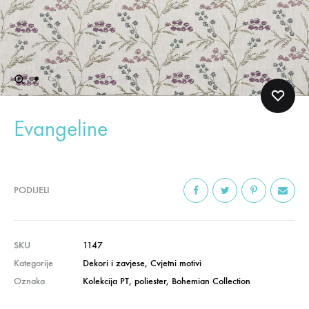
Evangeline
PODIJELI
SKU
1147
Kategorije
Dekori i zavjese
,
Cvjetni motivi
Oznaka
Kolekcija PT
,
poliester
,
Bohemian Collection