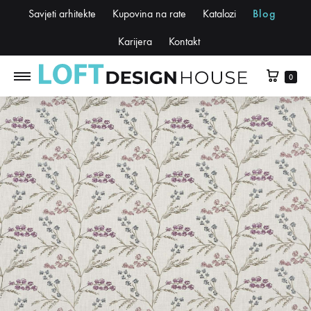
Savjeti arhitekte
Kupovina na rate
Katalozi
Blog
Karijera
Kontakt
0